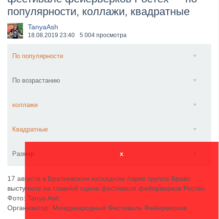
популярности, коллажи, квадратные
​Wacken Open Air 2027 объявил новую волну участ...
TanyaAsh
18.08.2019
23:40
5 004 просмотра
По популярности
По возрастанию
коллажи
Квадратные
Размер
x
17 августа в Братеевском каскадном парке группа Браво
выступила на главной сцене фестиваля фейерверков Ростех.
Фото: Tanya Ash
Организатор: Международный Фестиваль Фейерверков