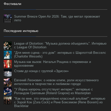
Фестивали
Summer Breeze Open Air 2026: Там, где метал провожает
лето
Последние интервью
League of Distortion: "Музыка должна объединять". Интервью
с League Of Distortion
"Для меня сцена - это дом": интервью с Шарлоттой Весселс
(Charlotte Wessels)
Музыка как вызов: Наталья Рощина о переменах и
вдохновении
Стоим до конца с группой «Эдисон»
Евгений Леонович: о новом клипе, роли искусственного
интеллекта в творчестве и любимом городе
"У Йорна напрочь отсутствует интерес": интервью с
Роландом Граповым (Roland Grapow) из Masterplan
"Как по мне, это определённо классный альбом!": интервью
с Зорой Кок (Zora Cock) и Рене Боксемом (Rene Boxem) из
Blackbriar