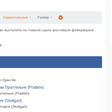
d...
Горизонтальные
Размер
x
аво выступила на главной сцене фестиваля фейерверков
в
 Open Air
м Праттельне (Pratteln)
тельне (Pratteln)
 (Stuttgart)
арте (Stuttgart)