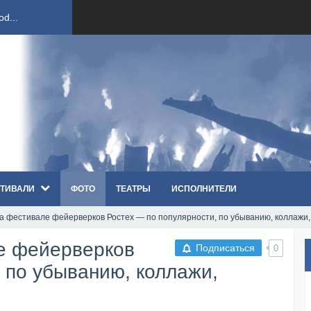
ст...
ndi...
вым ко...
оди...
ТИВАЛИ
ФОТО
ТЕАТРЫ
ИСПОЛНИТЕЛИ
sh...
а фестивале фейерверков Ростех — по популярности, по убыванию, коллажи
п «Th...
е фейерверков
Подписаться
0
первые...
 по убыванию, коллажи,
ем «...