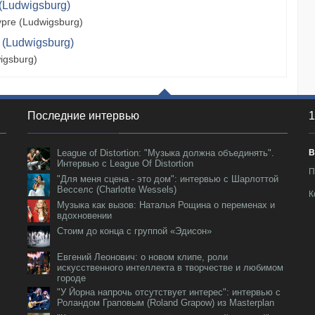
(Ludwigsburg)
рге (Ludwigsburg)
 (Ludwigsburg)
igsburg)
Последние интервью
1
League of Distortion: "Музыка должна объединять".
В
Интервью с League Of Distortion
П
"Для меня сцена - это дом": интервью с Шарлоттой
Весселс (Charlotte Wessels)
К
Музыка как вызов: Наталья Рощина о переменах и
вдохновении
Стоим до конца с группой «Эдисон»
Евгений Леонович: о новом клипе, роли
искусственного интеллекта в творчестве и любимом
городе
"У Йорна напрочь отсутствует интерес": интервью с
Роландом Граповым (Roland Grapow) из Masterplan