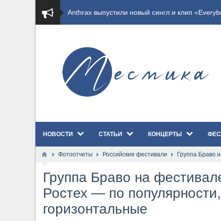
​Wacken Open Air 2027 объявил новую волну уча
​Imminence анонсировали новый альбом Axis Mu
​Wacken Open Air 2026 полностью распродан
GHOST возвращаются на большие экраны с но
​Summer Breeze Open Air 2026 полностью перех
НОВОСТИ
СТАТЬИ
КОНЦЕРТЫ
ФЕС
​Wacken Open Air 2026: открыт новый портал Ca
Фотоотчеты
Российские фестивали
Группа Браво н
ANTHRAX представили новый сингл и видеокли
Группа Браво на фестивал
Всероссийский рок-фестиваль HAMMER FEST в
Ростех — по популярности,
горизонтальные
XANDRIA представили новый сингл под названи