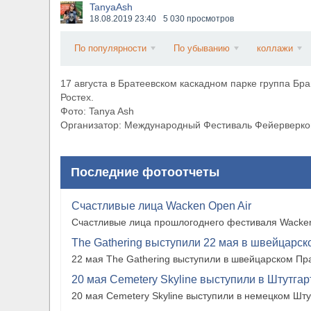
TanyaAsh
​Anthrax выпустили новый сингл и клип «Everybo
18.08.2019
23:40
5 030 просмотров
По популярности
По убыванию
коллажи
17 августа в Братеевском каскадном парке группа Бр
Ростех.
Фото: Tanya Ash
Организатор: Международный Фестиваль Фейерверко
Последние фотоотчеты
Счастливые лица Wacken Open Air
Счастливые лица прошлогоднего фестиваля Wacken
The Gathering выступили 22 мая в швейцарско
22 мая The Gathering выступили в швейцарском Прат
20 мая Cemetery Skyline выступили в Штутгарте
20 мая Cemetery Skyline выступили в немецком Штутг