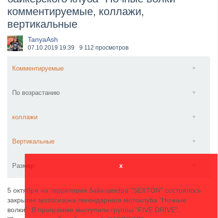
комментируемые, коллажи,
​Wacken Open Air 2027 объявил новую волну участ...
вертикальные
TanyaAsh
07.10.2019
19:39
9 112 просмотров
Комментируемые
По возрастанию
коллажи
Вертикальные
Размер
x
5 октября на территории байк-центра "SEXTON" состоялось
закрытие мотосезона легендарного мотоклуба "Ночные
волки". В программе выступили группы "FIVE DRIVE",