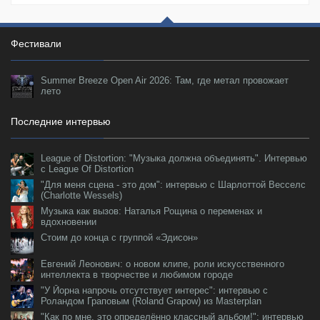
Фестивали
Summer Breeze Open Air 2026: Там, где метал провожает
лето
Последние интервью
League of Distortion: "Музыка должна объединять". Интервью
с League Of Distortion
"Для меня сцена - это дом": интервью с Шарлоттой Весселс
(Charlotte Wessels)
Музыка как вызов: Наталья Рощина о переменах и
вдохновении
Стоим до конца с группой «Эдисон»
Евгений Леонович: о новом клипе, роли искусственного
интеллекта в творчестве и любимом городе
"У Йорна напрочь отсутствует интерес": интервью с
Роландом Граповым (Roland Grapow) из Masterplan
"Как по мне, это определённо классный альбом!": интервью