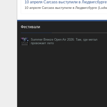
10 апреля Carcass выступили в Людвигсбурге
10 апреля Carcass выступили в Людвигсбурге (Ludw
Фестивали
Summer Breeze Open Air 2026: Там, где метал
провожает лето