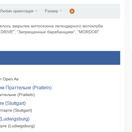
ст...
Любая ориентация
Размер
x
оялось закрытие мотосезона легендарного мотоклуба
VE DRIVE", "Запрещенные барабанщики", "MORDOR".
 Open Air
м Праттельне (Pratteln)
тельне (Pratteln)
 (Stuttgart)
арте (Stuttgart)
(Ludwigsburg)
рге (Ludwigsburg)