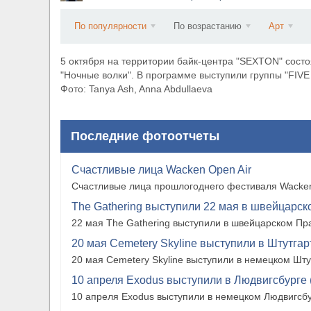
​Wacken Open Air 2027 объявил новую волну уча
По популярности
По возрастанию
Арт
5 октября на территории байк-центра "SEXTON" сост
"Ночные волки". В программе выступили группы "FI
Фото: Tanya Ash, Anna Abdullaeva
Последние фотоотчеты
Счастливые лица Wacken Open Air
Счастливые лица прошлогоднего фестиваля Wacken
The Gathering выступили 22 мая в швейцарско
22 мая The Gathering выступили в швейцарском Прат
20 мая Cemetery Skyline выступили в Штутгарте
20 мая Cemetery Skyline выступили в немецком Штутг
10 апреля Exodus выступили в Людвигсбурге 
10 апреля Exodus выступили в немецком Людвигсбу