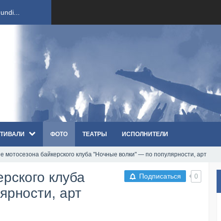
ndi...
вым ко...
оди...
sh...
ТИВАЛИ
ФОТО
ТЕАТРЫ
ИСПОЛНИТЕЛИ
п «Th...
е мотосезона байкерского клуба "Ночные волки" — по популярности, арт
первые...
рского клуба
Подписаться
0
ем «...
ярности, арт
ннад...