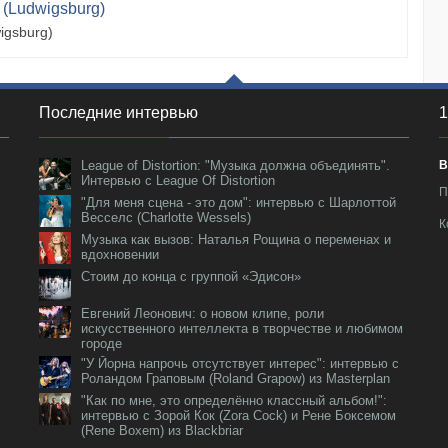
 (Ludwigsburg)
igsburg)
Последние интервью
1
League of Distortion: "Музыка должна объединять".
В
Интервью с League Of Distortion
П
"Для меня сцена - это дом": интервью с Шарлоттой
Весселс (Charlotte Wessels)
К
Музыка как вызов: Наталья Рощина о переменах и
вдохновении
Стоим до конца с группой «Эдисон»
Евгений Леонович: о новом клипе, роли
искусственного интеллекта в творчестве и любимом
городе
"У Йорна напрочь отсутствует интерес": интервью с
Роландом Граповым (Roland Grapow) из Masterplan
"Как по мне, это определённо классный альбом!":
интервью с Зорой Кок (Zora Cock) и Рене Боксемом
(Rene Boxem) из Blackbriar