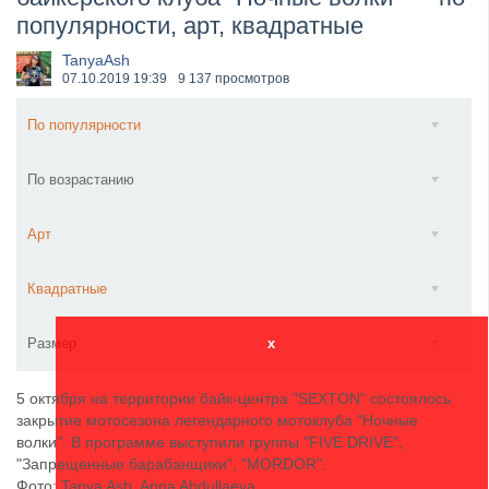
популярности, арт, квадратные
​Anthrax выпустили новый сингл и клип «Everybod...
TanyaAsh
07.10.2019
19:39
9 137 просмотров
По популярности
По возрастанию
Арт
Квадратные
Размер
x
5 октября на территории байк-центра "SEXTON" состоялось
закрытие мотосезона легендарного мотоклуба "Ночные
волки". В программе выступили группы "FIVE DRIVE",
"Запрещенные барабанщики", "MORDOR".
Фото: Tanya Ash, Anna Abdullaeva