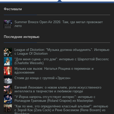
Фестивали
Summer Breeze Open Air 2026: Там, где метал провожает
лето
Последние интервью
League of Distortion: "Музыка должна объединять". Интервью
с League Of Distortion
"Для меня сцена - это дом": интервью с Шарлоттой Весселс
(Charlotte Wessels)
Музыка как вызов: Наталья Рощина о переменах и
вдохновении
Стоим до конца с группой «Эдисон»
Евгений Леонович: о новом клипе, роли искусственного
интеллекта в творчестве и любимом городе
"У Йорна напрочь отсутствует интерес": интервью с
Роландом Граповым (Roland Grapow) из Masterplan
"Как по мне, это определённо классный альбом!": интервью
с Зорой Кок (Zora Cock) и Рене Боксемом (Rene Boxem) из
Blackbriar