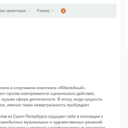
d...
ая ориентация
Размер
x
тупила в спортивном комплексе «Юбилейный».
ест против повторяемости сценического действия,
 музыки сфере деятельности. В эпоху, когда сущность
исе, именно такая невиртуальность пробуждает
ктив из Санкт-Петербурга ощущает себя в оппозиции к
 самобытных музыкальных и художественных решений.
того концерта и тяготеют к перформативным практикам