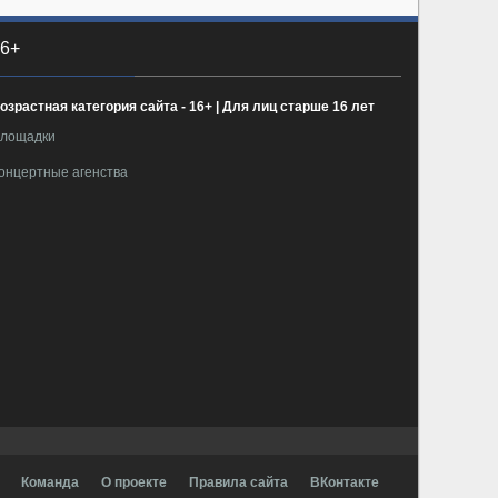
6+
озрастная категория сайта - 16+ | Для лиц старше 16 лет
лощадки
онцертные агенства
Команда
О проекте
Правила сайта
ВКонтакте