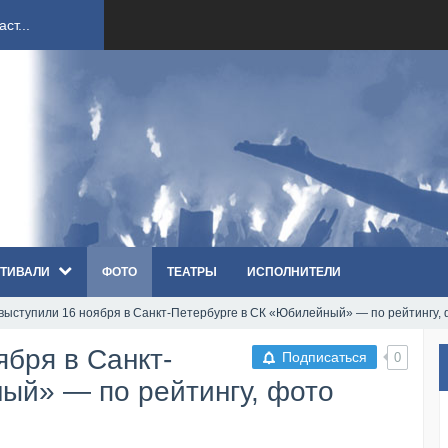
ст...
ndi...
вым ко...
оди...
ТИВАЛИ
ФОТО
ТЕАТРЫ
ИСПОЛНИТЕЛИ
sh...
s выступили 16 ноября в Санкт-Петербурге в СК «Юбилейный» — по рейтингу,
п «Th...
ября в Санкт-
Подписаться
0
первые...
ый» — по рейтингу, фото
ем «...