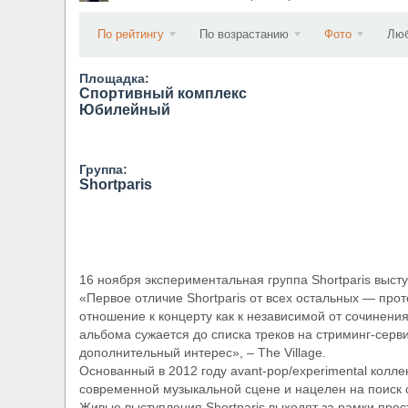
​Anthrax выпустили новый сингл и клип «Everybo
По рейтингу
По возрастанию
Фото
Люб
Площадка:
Спортивный комплекс
Юбилейный
Группа:
Shortparis
16 ноября экспериментальная группа Shortparis выс
«Первое отличие Shortparis от всех остальных — прот
отношение к концерту как к независимой от сочинения
альбома сужается до списка треков на стриминг-серв
дополнительный интерес», – The Village.
Основанный в 2012 году avant-pop/experimental колле
современной музыкальной сцене и нацелен на поиск
Живые выступления Shortparis выходят за рамки прос