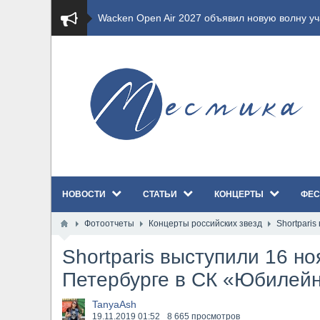
​Wacken Open Air 2027 объявил новую волну уча
​Imminence анонсировали новый альбом Axis Mu
​Wacken Open Air 2026 полностью распродан
GHOST возвращаются на большие экраны с но
​Summer Breeze Open Air 2026 полностью перех
НОВОСТИ
СТАТЬИ
КОНЦЕРТЫ
ФЕС
​Wacken Open Air 2026: открыт новый портал Ca
Фотоотчеты
Концерты российских звезд
Shortpari
ANTHRAX представили новый сингл и видеокли
Shortparis выступили 16 но
Всероссийский рок-фестиваль HAMMER FEST в
Петербурге в СК «Юбилейн
XANDRIA представили новый сингл под названи
TanyaAsh
19.11.2019
01:52
8 665 просмотров