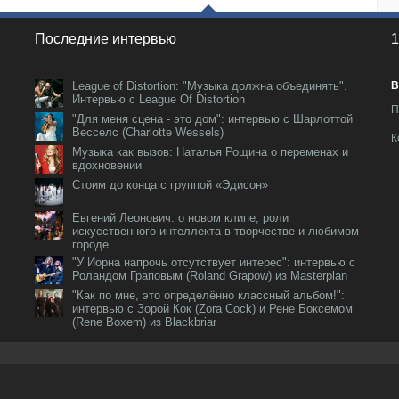
Последние интервью
1
League of Distortion: "Музыка должна объединять".
В
Интервью с League Of Distortion
П
"Для меня сцена - это дом": интервью с Шарлоттой
Весселс (Charlotte Wessels)
К
Музыка как вызов: Наталья Рощина о переменах и
вдохновении
Стоим до конца с группой «Эдисон»
Евгений Леонович: о новом клипе, роли
искусственного интеллекта в творчестве и любимом
городе
"У Йорна напрочь отсутствует интерес": интервью с
Роландом Граповым (Roland Grapow) из Masterplan
"Как по мне, это определённо классный альбом!":
интервью с Зорой Кок (Zora Cock) и Рене Боксемом
(Rene Boxem) из Blackbriar