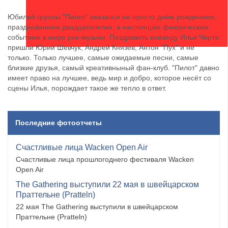
Юбилей группы "Пилот" оказался не просто днём рождением,
празднованием двадцатилетия, а настоящим феерическим
событием в мире рок-музыки. Поздравить команду Ильи Чёрта
пришли Юрий Шевчук, Андрей Князев, Антон "Пух" и не
только. Только лучшее, самые ожидаемые песни, самые
близкие друзья, самый креативныный фан-клуб. "Пилот" давно
имеет право на лучшее, ведь мир и добро, которое несёт со
сцены Илья, порождает такое же тепло в ответ.
Последние фотоотчеты
Счастливые лица Wacken Open Air
Счастливые лица прошлогоднего фестиваля Wacken
Open Air
The Gathering выступили 22 мая в швейцарском
Праттельне (Pratteln)
22 мая The Gathering выступили в швейцарском
Праттельне (Pratteln)