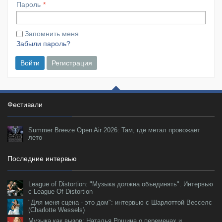
Пароль
Запомнить меня
Забыли пароль?
Войти
Регистрация
Фестивали
Summer Breeze Open Air 2026: Там, где метал провожает
лето
Последние интервью
League of Distortion: "Музыка должна объединять". Интервью
с League Of Distortion
"Для меня сцена - это дом": интервью с Шарлоттой Весселс
(Charlotte Wessels)
Музыка как вызов: Наталья Рощина о переменах и