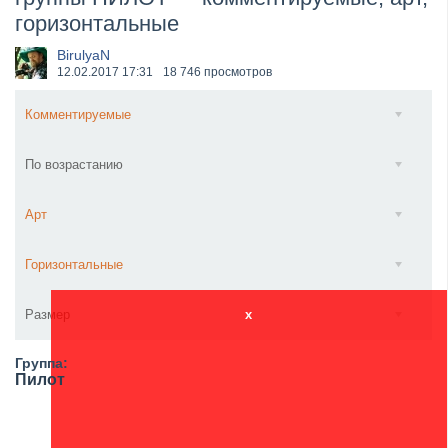
горизонтальные
​Anthrax выпустили новый сингл и клип «Everybod...
BirulyaN
12.02.2017
17:31
18 746 просмотров
Комментируемые
По возрастанию
Арт
Горизонтальные
Размер
x
Группа:
Пилот