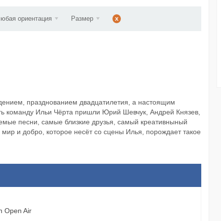
ст...
юбая ориентация
Размер
x
ждением, празднованием двадцатилетия, а настоящим
ть команду Ильи Чёрта пришли Юрий Шевчук, Андрей Князев,
аемые песни, самые близкие друзья, самый креативныный
 мир и добро, которое несёт со сцены Илья, порождает такое
 Open Air