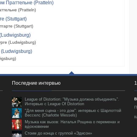
м Праттельне (Pratteln)
тельне (Pratteln)
 (Stuttgart)
арте (Stuttgart)
(Ludwigsburg)
рге (Ludwigsburg)
 (Ludwigsburg)
igsburg)
Последние интервью
1
League of Distortion: "Музыка должна объединять".
В
Интервью с League Of Distortion
П
"Для меня сцена - это дом": интервью с Шарлоттой
Весселс (Charlotte Wessels)
К
Музыка как вызов: Наталья Рощина о переменах и
вдохновении
Стоим до конца с группой «Эдисон»