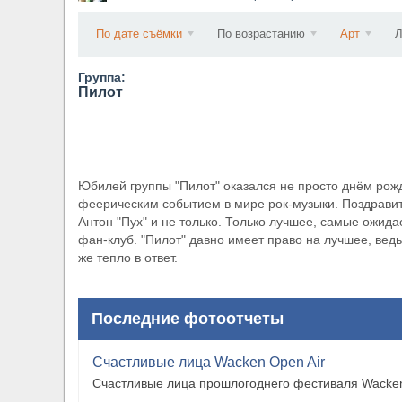
​Wacken Open Air 2027 объявил новую волну уча
По дате съёмки
По возрастанию
Арт
Л
Группа:
Пилот
Юбилей группы "Пилот" оказался не просто днём ро
феерическим событием в мире рок-музыки. Поздрави
Антон "Пух" и не только. Только лучшее, самые ожид
фан-клуб. "Пилот" давно имеет право на лучшее, ведь
же тепло в ответ.
Последние фотоотчеты
Счастливые лица Wacken Open Air
Счастливые лица прошлогоднего фестиваля Wacken