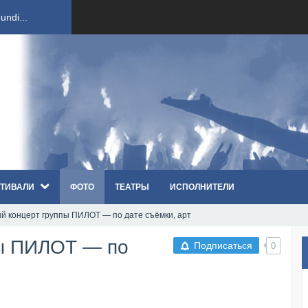
ndi...
вым ко...
оди...
sh...
ТИВАЛИ
ФОТО
ТЕАТРЫ
ИСПОЛНИТЕЛИ
п «Th...
 концерт группы ПИЛОТ — по дате съёмки, арт
первые...
ы ПИЛОТ — по
Подписаться
0
ем «...
ннад...