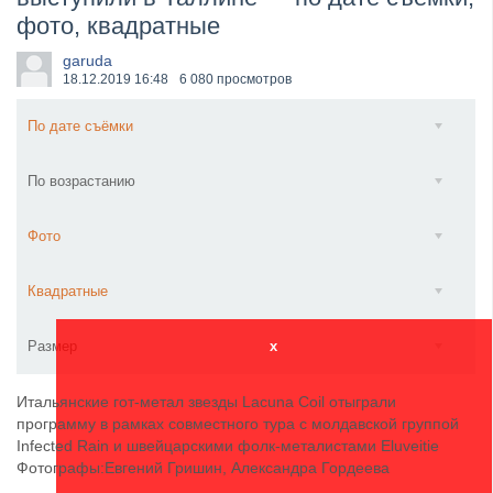
фото, квадратные
​Anthrax выпустили новый сингл и клип «Everybod...
garuda
18.12.2019
16:48
6 080 просмотров
По дате съёмки
По возрастанию
Фото
Квадратные
Размер
x
Итальянские гот-метал звезды Lacuna Coil отыграли
программу в рамках совместного тура с молдавской группой
Infected Rain и швейцарскими фолк-металистами Eluveitie
Фотографы:Евгений Гришин, Александра Гордеева