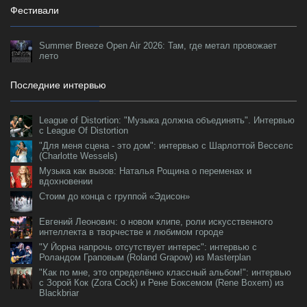
Фестивали
Summer Breeze Open Air 2026: Там, где метал провожает
лето
Последние интервью
League of Distortion: "Музыка должна объединять". Интервью
с League Of Distortion
"Для меня сцена - это дом": интервью с Шарлоттой Весселс
(Charlotte Wessels)
Музыка как вызов: Наталья Рощина о переменах и
вдохновении
Стоим до конца с группой «Эдисон»
Евгений Леонович: о новом клипе, роли искусственного
интеллекта в творчестве и любимом городе
"У Йорна напрочь отсутствует интерес": интервью с
Роландом Граповым (Roland Grapow) из Masterplan
"Как по мне, это определённо классный альбом!": интервью
с Зорой Кок (Zora Cock) и Рене Боксемом (Rene Boxem) из
Blackbriar