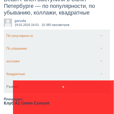
Петербурге — по популярности, по
​Anthrax выпустили новый сингл и клип «Everybod...
убыванию, коллажи, квадратные
garuda
19.01.2020
16:01
10 385 просмотров
По популярности
По убыванию
коллажи
Квадратные
Размер
x
Площадка:
Клуб A2 Green Concert