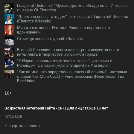
League of Distortion: "Музыка должна объединять". Интервью
с League Of Distortion
"Для меня сцена - это дом": интервью с Шарлоттой Весселс
(Charlotte Wessels)
Музыка как вызов: Наталья Рощина о переменах и
вдохновении
Стоим до конца с группой «Эдисон»
Евгений Леонович: о новом клипе, роли искусственного
интеллекта в творчестве и любимом городе
"У Йорна напрочь отсутствует интерес": интервью с
Роландом Граповым (Roland Grapow) из Masterplan
"Как по мне, это определённо классный альбом!": интервью
с Зорой Кок (Zora Cock) и Рене Боксемом (Rene Boxem) из
Blackbriar
16+
Возрастная категория сайта - 16+ | Для лиц старше 16 лет
Площадки
Концертные агенства