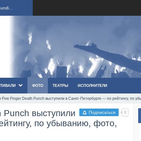
ndi...
вым ко...
оди...
sh...
ТИВАЛИ
ФОТО
ТЕАТРЫ
ИСПОЛНИТЕЛИ
п «Th...
 Five Finger Death Punch выступили в Санкт-Петербурге — по рейтингу, по у
первые...
th Punch выступили
Подписаться
0
ем «...
ейтингу, по убыванию, фото,
ннад...