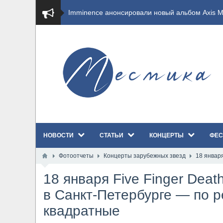
​Imminence анонсировали новый альбом Axis Mu
​Wacken Open Air 2026 полностью распродан
GHOST возвращаются на большие экраны с но
​Summer Breeze Open Air 2026 полностью перех
​Wacken Open Air 2026: открыт новый портал Ca
НОВОСТИ
СТАТЬИ
КОНЦЕРТЫ
ФЕС
ANTHRAX представили новый сингл и видеокли
Фотоотчеты
Концерты зарубежных звезд
18 января
Всероссийский рок-фестиваль HAMMER FEST в
18 января Five Finger Dea
XANDRIA представили новый сингл под названи
в Санкт-Петербурге — по р
квадратные
Wacken Open Air 2026 объявили последние оди