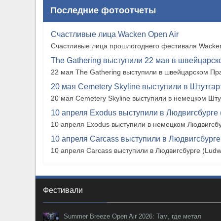
Последние фотоотчеты
Счастливые лица Wacken Open Air
Счастливые лица прошлогоднего фестиваля Wacken
The Gathering выступили 22 мая в швейцарско
22 мая The Gathering выступили в швейцарском Прат
20 мая Cemetery Skyline выступили в Штутгарте
20 мая Cemetery Skyline выступили в немецком Штутг
10 апреля Exodus выступили в Людвигсбурге 
10 апреля Exodus выступили в немецком Людвигсбу
10 апреля Carcass выступили в Людвигсбурге
10 апреля Carcass выступили в Людвигсбурге (Ludw
Фестивали
Summer Breeze Open Air 2026: Там, где метал