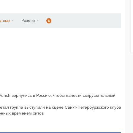
ст...
атные
Размер
x
Punch вернулись в Россию, чтобы нанести сокрушительный
етал группа выступили на сцене Санкт-Петербуржского клуба
енных временем хитов