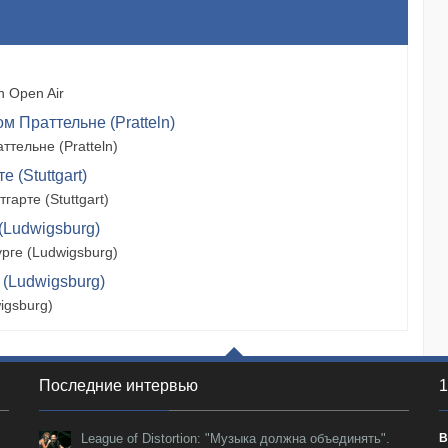
 Open Air
м Праттельне (Pratteln)
тельне (Pratteln)
 (Stuttgart)
арте (Stuttgart)
(Ludwigsburg)
рге (Ludwigsburg)
 (Ludwigsburg)
igsburg)
Последние интервью
1
League of Distortion: "Музыка должна объединять".
В