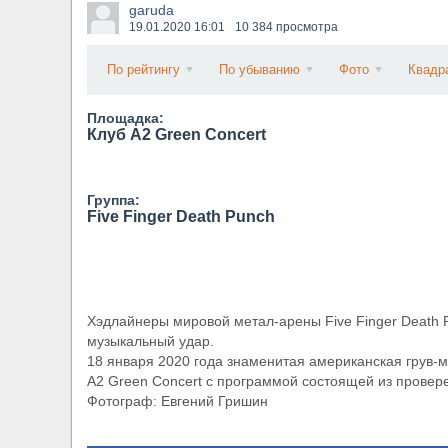
garuda
​Wacken Open Air 2027 объявил новую волну уча
19.01.2020
16:01
10 384 просмотра
По рейтингу
По убыванию
Фото
Квадр
Площадка:
Клуб A2 Green Concert
Группа:
Five Finger Death Punch
Хэдлайнеры мировой метал-арены Five Finger Death 
музыкальный удар.
18 января 2020 года знаменитая американская грув-м
A2 Green Concert с программой состоящей из провер
Фотограф: Евгений Гришин