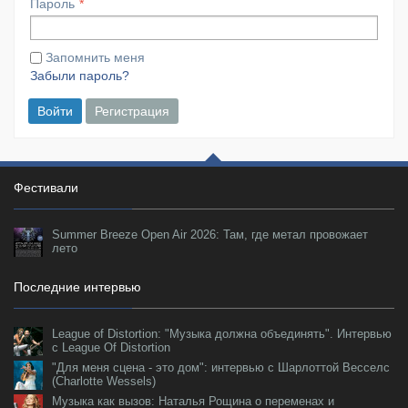
Пароль
Запомнить меня
Забыли пароль?
Войти
Регистрация
Фестивали
Summer Breeze Open Air 2026: Там, где метал провожает
лето
Последние интервью
League of Distortion: "Музыка должна объединять". Интервью
с League Of Distortion
"Для меня сцена - это дом": интервью с Шарлоттой Весселс
(Charlotte Wessels)
Музыка как вызов: Наталья Рощина о переменах и