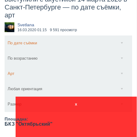
Санкт-Петербурге — по дате съёмки,
​Wacken Open Air 2027 объявил новую волну участ...
арт
Svetlana
16.03.2020
01:15
9 591 просмотр
По дате съёмки
По возрастанию
Арт
Любая ориентация
Размер
x
Площадка:
БКЗ "Октябрьский"