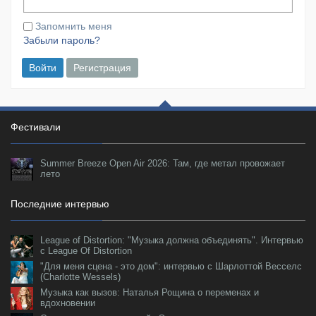
Запомнить меня
Забыли пароль?
Войти
Регистрация
Фестивали
Summer Breeze Open Air 2026: Там, где метал провожает
лето
Последние интервью
League of Distortion: "Музыка должна объединять". Интервью
с League Of Distortion
"Для меня сцена - это дом": интервью с Шарлоттой Весселс
(Charlotte Wessels)
Музыка как вызов: Наталья Рощина о переменах и
вдохновении