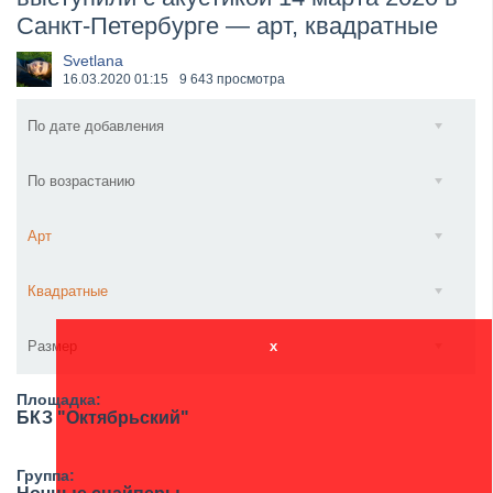
Санкт-Петербурге — арт, квадратные
​Anthrax выпустили новый сингл и клип «Everybod...
Svetlana
16.03.2020
01:15
9 643 просмотра
По дате добавления
По возрастанию
Арт
Квадратные
Размер
x
Площадка:
БКЗ "Октябрьский"
Группа: