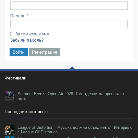
Пароль
Запомнить меня
Забыли пароль?
Войти
Регистрация
Фестивали
Summer Breeze Open Air 2026: Там, где метал провожает
лето
Последние интервью
League of Distortion: "Музыка должна объединять". Интервью
с League Of Distortion