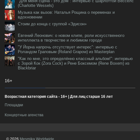
"Для меня сцена - это дом": интервью с Шарлоттой Весселс
(Charlotte Wessels)
Музыка как вызов: Наталья Рощина о переменах и
вдохновении
Стоим до конца с группой «Эдисон»
Евгений Леонович: о новом клипе, роли искусственного
интеллекта в творчестве и любимом городе
"У Йорна напрочь отсутствует интерес": интервью с
Роландом Граповым (Roland Grapow) из Masterplan
"Как по мне, это определённо классный альбом!": интервью
с Зорой Кок (Zora Cock) и Рене Боксемом (Rene Boxem) из
Blackbriar
16+
Возрастная категория сайта - 16+ | Для лиц старше 16 лет
Площадки
Концертные агенства
© 2026
Mesmika Worldwide