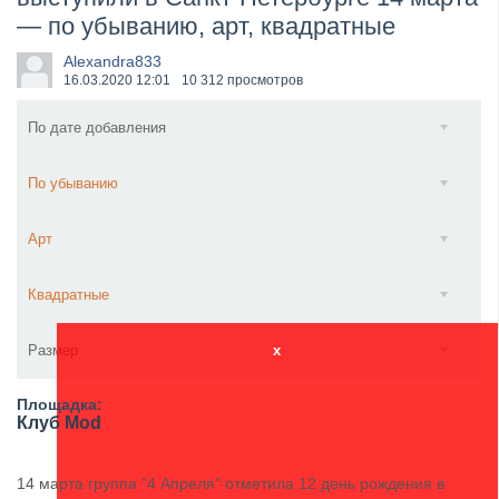
— по убыванию, арт, квадратные
Wacken Open Air 2026 объявили последние одиннад...
Alexandra833
16.03.2020
12:01
10 312 просмотров
По дате добавления
По убыванию
Арт
Квадратные
Размер
x
Площадка:
Клуб Mod
14 марта группа "4 Апреля" отметила 12 день рождения в