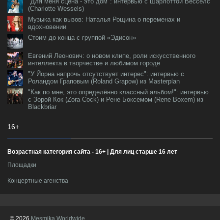
"Для меня сцена - это дом": интервью с Шарлоттой Весселс
(Charlotte Wessels)
Музыка как вызов: Наталья Рощина о переменах и
вдохновении
Стоим до конца с группой «Эдисон»
Евгений Леонович: о новом клипе, роли искусственного
интеллекта в творчестве и любимом городе
"У Йорна напрочь отсутствует интерес": интервью с
Роландом Граповым (Roland Grapow) из Masterplan
"Как по мне, это определённо классный альбом!": интервью
с Зорой Кок (Zora Cock) и Рене Боксемом (Rene Boxem) из
Blackbriar
16+
Возрастная категория сайта - 16+ | Для лиц старше 16 лет
Площадки
Концертные агенства
© 2026
Mesmika Worldwide