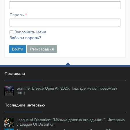
Пароль
Запомнить меня
Забыли пароль?
Войти
Регистрация
Фестивали
Summer Breeze Open Air 2026: Там, где метал провожает
лето
Последние интервью
League of Distortion: "Музыка должна объединять". Интервью
с League Of Distortion