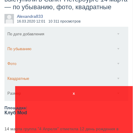
— по убыванию, фото, квадратные
​Wacken Open Air 2027 объявил новую волну участ...
Alexandra833
16.03.2020
12:01
10 311 просмотров
По дате добавления
По убыванию
Фото
Квадратные
Размер
x
Площадка:
Клуб Mod
14 марта группа "4 Апреля" отметила 12 день рождения в