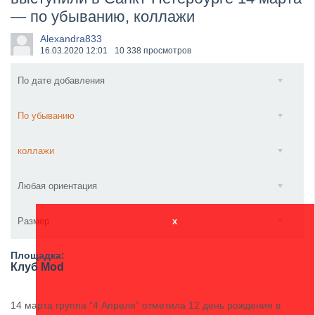
— по убыванию, коллажи
​Anthrax выпустили новый сингл и клип «Everybod...
Alexandra833
16.03.2020
12:01
10 338 просмотров
По дате добавления
По убыванию
коллажи
Любая ориентация
Размер
x
Площадка:
Клуб Mod
14 марта группа "4 Апреля" отметила 12 день рождения в