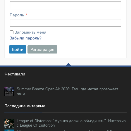
Пароль
Запомнить меня
Забыли пароль?
Войти
Регистрация
Фестивали
Summer Breeze Open Air 2026: Там, где метал провожает
лето
Последние интервью
League of Distortion: "Музыка должна объединять". Интервью
с League Of Distortion