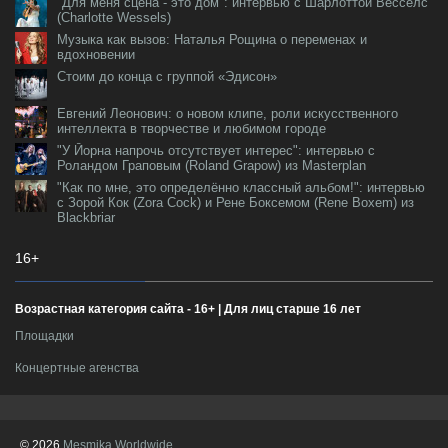
"Для меня сцена - это дом": интервью с Шарлоттой Весселс
(Charlotte Wessels)
Музыка как вызов: Наталья Рощина о переменах и
вдохновении
Стоим до конца с группой «Эдисон»
Евгений Леонович: о новом клипе, роли искусственного
интеллекта в творчестве и любимом городе
"У Йорна напрочь отсутствует интерес": интервью с
Роландом Граповым (Roland Grapow) из Masterplan
"Как по мне, это определённо классный альбом!": интервью
с Зорой Кок (Zora Cock) и Рене Боксемом (Rene Boxem) из
Blackbriar
16+
Возрастная категория сайта - 16+ | Для лиц старше 16 лет
Площадки
Концертные агенства
© 2026
Mesmika Worldwide