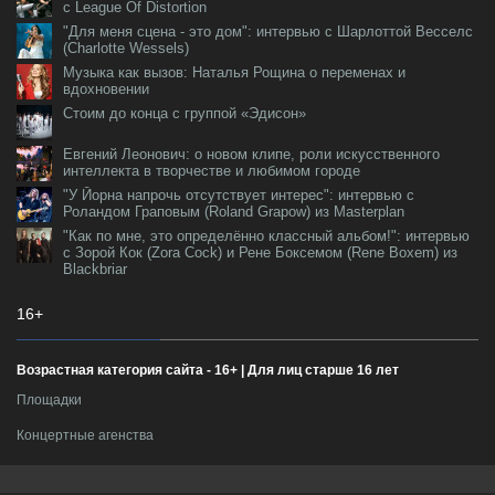
с League Of Distortion
"Для меня сцена - это дом": интервью с Шарлоттой Весселс
(Charlotte Wessels)
Музыка как вызов: Наталья Рощина о переменах и
вдохновении
Стоим до конца с группой «Эдисон»
Евгений Леонович: о новом клипе, роли искусственного
интеллекта в творчестве и любимом городе
"У Йорна напрочь отсутствует интерес": интервью с
Роландом Граповым (Roland Grapow) из Masterplan
"Как по мне, это определённо классный альбом!": интервью
с Зорой Кок (Zora Cock) и Рене Боксемом (Rene Boxem) из
Blackbriar
16+
Возрастная категория сайта - 16+ | Для лиц старше 16 лет
Площадки
Концертные агенства