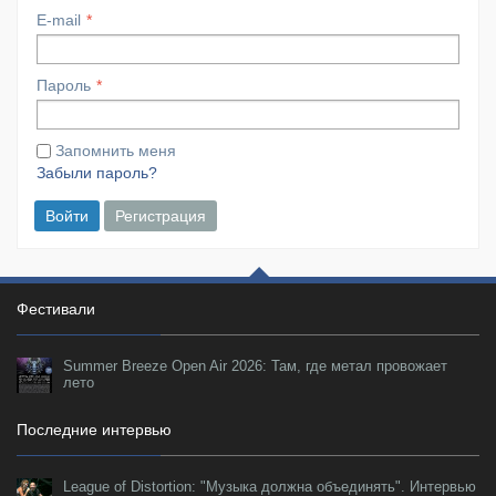
E-mail
Пароль
Запомнить меня
Забыли пароль?
Войти
Регистрация
Фестивали
Summer Breeze Open Air 2026: Там, где метал провожает
лето
Последние интервью
League of Distortion: "Музыка должна объединять". Интервью