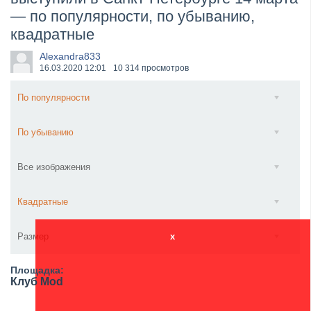
— по популярности, по убыванию,
​Wacken Open Air 2027 объявил новую волну участ...
квадратные
Alexandra833
16.03.2020
12:01
10 314 просмотров
По популярности
По убыванию
Все изображения
Квадратные
Размер
x
Площадка:
Клуб Mod