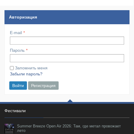
Авторизация
E-mail
Пароль
Запомнить меня
Забыли пароль?
Войти
Регистрация
Фестивали
Summer Breeze Open Air 2026: Там, где метал провожает
лето