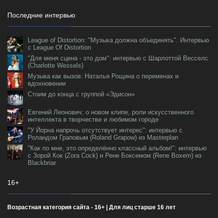
Последние интервью
League of Distortion: "Музыка должна объединять". Интервью
с League Of Distortion
"Для меня сцена - это дом": интервью с Шарлоттой Весселс
(Charlotte Wessels)
Музыка как вызов: Наталья Рощина о переменах и
вдохновении
Стоим до конца с группой «Эдисон»
Евгений Леонович: о новом клипе, роли искусственного
интеллекта в творчестве и любимом городе
"У Йорна напрочь отсутствует интерес": интервью с
Роландом Граповым (Roland Grapow) из Masterplan
"Как по мне, это определённо классный альбом!": интервью
с Зорой Кок (Zora Cock) и Рене Боксемом (Rene Boxem) из
Blackbriar
16+
Возрастная категория сайта - 16+ | Для лиц старше 16 лет