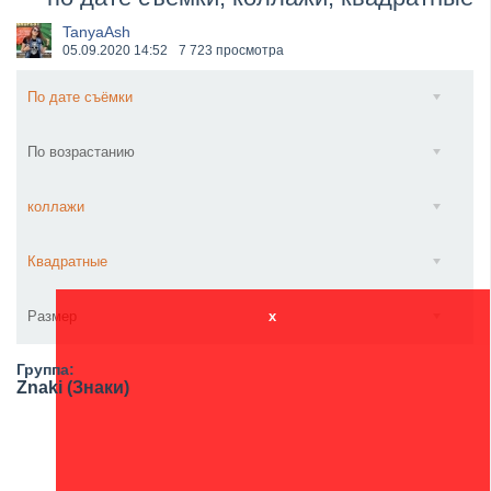
​Anthrax выпустили новый сингл и клип «Everybod...
TanyaAsh
05.09.2020
14:52
7 723 просмотра
По дате съёмки
По возрастанию
коллажи
Квадратные
Размер
x
Группа:
Znaki (Знаки)