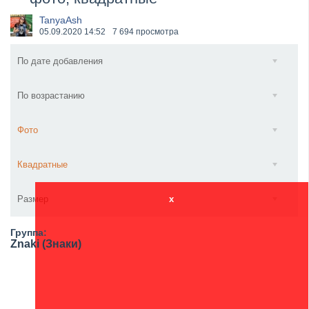
​Wacken Open Air 2027 объявил новую волну участ...
TanyaAsh
05.09.2020
14:52
7 694 просмотра
По дате добавления
По возрастанию
Фото
Квадратные
Размер
x
Группа:
Znaki (Знаки)