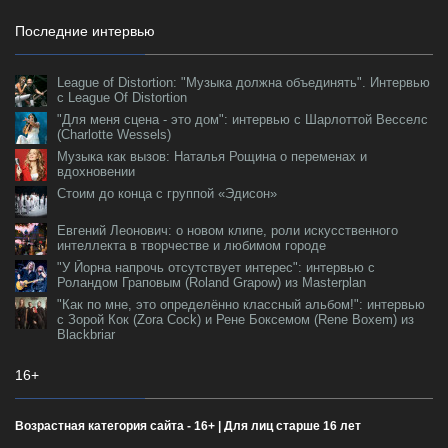
Последние интервью
League of Distortion: "Музыка должна объединять". Интервью
с League Of Distortion
"Для меня сцена - это дом": интервью с Шарлоттой Весселс
(Charlotte Wessels)
Музыка как вызов: Наталья Рощина о переменах и
вдохновении
Стоим до конца с группой «Эдисон»
Евгений Леонович: о новом клипе, роли искусственного
интеллекта в творчестве и любимом городе
"У Йорна напрочь отсутствует интерес": интервью с
Роландом Граповым (Roland Grapow) из Masterplan
"Как по мне, это определённо классный альбом!": интервью
с Зорой Кок (Zora Cock) и Рене Боксемом (Rene Boxem) из
Blackbriar
16+
Возрастная категория сайта - 16+ | Для лиц старше 16 лет