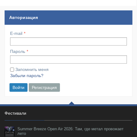
Авторизация
E-mail
Пароль
Запомнить меня
Забыли пароль?
Войти
Регистрация
Фестивали
Summer Breeze Open Air 2026: Там, где метал провожает
лето