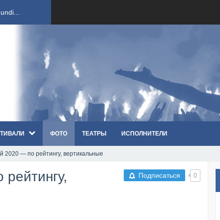
ndi...
вым ко...
оди...
sh...
ТИВАЛИ
ФОТО
ТЕАТРЫ
ИСПОЛНИТЕЛИ
п «Th...
й 2020 — по рейтингу, вертикальные
первые...
 рейтингу,
Подписаться
0
ем «...
ннад...