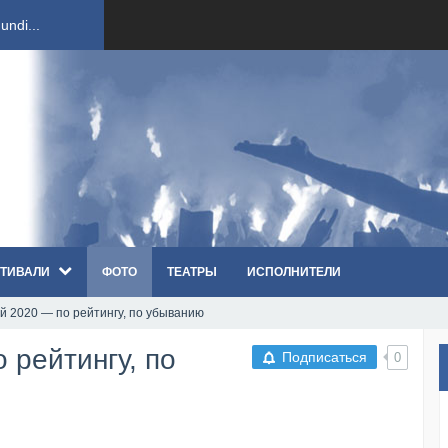
ndi...
вым ко...
оди...
sh...
ТИВАЛИ
ФОТО
ТЕАТРЫ
ИСПОЛНИТЕЛИ
п «Th...
й 2020 — по рейтингу, по убыванию
первые...
 рейтингу, по
Подписаться
0
ем «...
ннад...