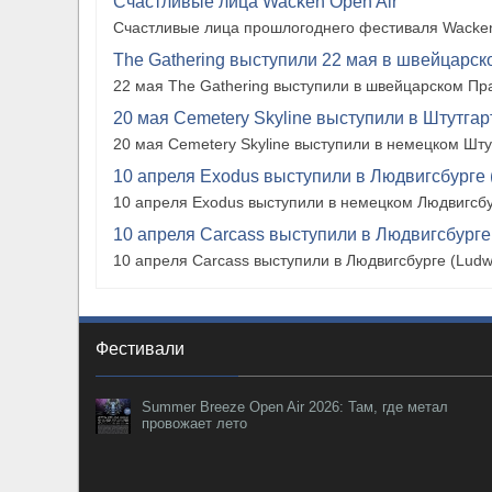
Счастливые лица Wacken Open Air
Счастливые лица прошлогоднего фестиваля Wacken
The Gathering выступили 22 мая в швейцарско
22 мая The Gathering выступили в швейцарском Прат
20 мая Cemetery Skyline выступили в Штутгарте
20 мая Cemetery Skyline выступили в немецком Штутг
10 апреля Exodus выступили в Людвигсбурге 
10 апреля Exodus выступили в немецком Людвигсбу
10 апреля Carcass выступили в Людвигсбурге
10 апреля Carcass выступили в Людвигсбурге (Ludw
Фестивали
Summer Breeze Open Air 2026: Там, где метал
провожает лето