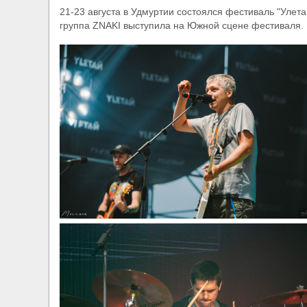
21-23 августа в Удмуртии состоялся фестиваль "Улета
группа ZNAKI выступила на Южной сцене фестиваля.