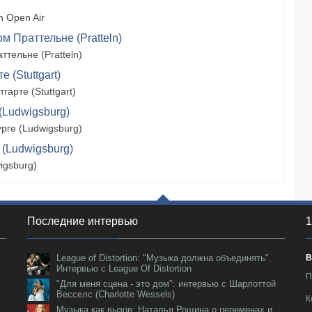
 Open Air
м Праттельне (Pratteln)
тельне (Pratteln)
 (Stuttgart)
арте (Stuttgart)
(Ludwigsburg)
рге (Ludwigsburg)
 (Ludwigsburg)
igsburg)
Последние интервью
1
League of Distortion: "Музыка должна объединять".
В
Интервью с League Of Distortion
П
"Для меня сцена - это дом": интервью с Шарлоттой
Весселс (Charlotte Wessels)
К
Музыка как вызов: Наталья Рощина о переменах и