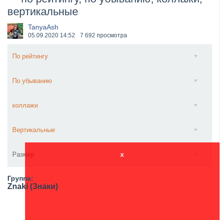
вертикальные
Wacken Open Air 2026 объявили последние одиннад...
TanyaAsh
05.09.2020
14:52
7 692 просмотра
По рейтингу
По убыванию
коллажи
Вертикальные
Размер
x
Группа:
Znaki (Знаки)