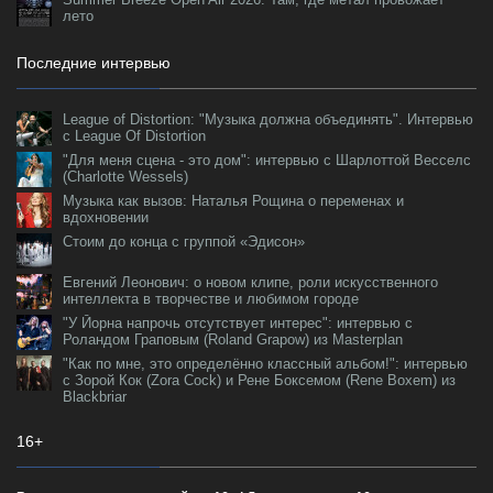
лето
Последние интервью
League of Distortion: "Музыка должна объединять". Интервью
с League Of Distortion
"Для меня сцена - это дом": интервью с Шарлоттой Весселс
(Charlotte Wessels)
Музыка как вызов: Наталья Рощина о переменах и
вдохновении
Стоим до конца с группой «Эдисон»
Евгений Леонович: о новом клипе, роли искусственного
интеллекта в творчестве и любимом городе
"У Йорна напрочь отсутствует интерес": интервью с
Роландом Граповым (Roland Grapow) из Masterplan
"Как по мне, это определённо классный альбом!": интервью
с Зорой Кок (Zora Cock) и Рене Боксемом (Rene Boxem) из
Blackbriar
16+