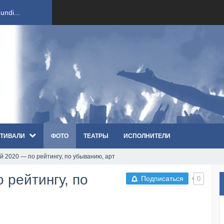
ndi...
вым ко...
оди...
sh...
ТИВАЛИ
ФОТО
ТЕАТРЫ
ИСПОЛНИТЕЛИ
п «Th...
й 2020 — по рейтингу, по убыванию, арт
первые...
 рейтингу, по
Подписаться
0
ем «...
ннад...