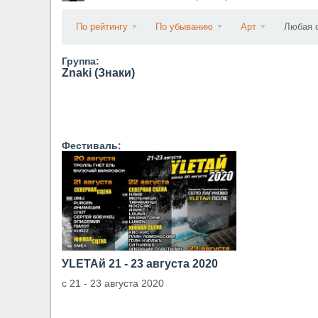
​Wacken Open Air 2027 объявил новую волну уча
По рейтингу
По убыванию
Арт
Любая 
Группа:
Znaki (Знаки)
Фестиваль:
УLETAй 21 - 23 августа 2020
с 21 - 23 августа 2020