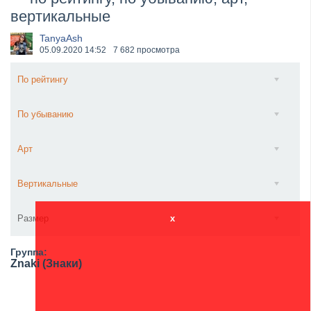
вертикальные
​Wacken Open Air 2027 объявил новую волну участ...
TanyaAsh
05.09.2020
14:52
7 682 просмотра
По рейтингу
По убыванию
Арт
Вертикальные
Размер
x
Группа:
Znaki (Знаки)