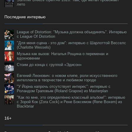
лето
Последние интервью
League of Distortion: "Музыка должна объединять". Интервью
с League Of Distortion
"Для меня сцена - это дом": интервью с Шарлоттой Весселс
(Charlotte Wessels)
Музыка как вызов: Наталья Рощина о переменах и
вдохновении
Стоим до конца с группой «Эдисон»
Евгений Леонович: о новом клипе, роли искусственного
интеллекта в творчестве и любимом городе
"У Йорна напрочь отсутствует интерес": интервью с
Роландом Граповым (Roland Grapow) из Masterplan
"Как по мне, это определённо классный альбом!": интервью
с Зорой Кок (Zora Cock) и Рене Боксемом (Rene Boxem) из
Blackbriar
16+