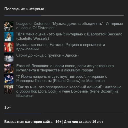
Последние интервью
League of Distortion: "Музыка должна объединять". Интервью
с League Of Distortion
"Для меня сцена - это дом": интервью с Шарлоттой Весселс
(Charlotte Wessels)
Музыка как вызов: Наталья Рощина о переменах и
вдохновении
Стоим до конца с группой «Эдисон»
Евгений Леонович: о новом клипе, роли искусственного
интеллекта в творчестве и любимом городе
"У Йорна напрочь отсутствует интерес": интервью с
Роландом Граповым (Roland Grapow) из Masterplan
"Как по мне, это определённо классный альбом!": интервью
с Зорой Кок (Zora Cock) и Рене Боксемом (Rene Boxem) из
Blackbriar
16+
Возрастная категория сайта - 16+ | Для лиц старше 16 лет