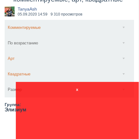
XANDRIA представили новый сингл под названием «...
TanyaAsh
05.09.2020
14:59
9 310 просмотров
Комментируемые
По возрастанию
Арт
Квадратные
Размер
x
Группа:
Элизиум