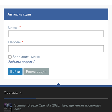
Авторизация
E-mail
Пароль
Запомнить меня
Забыли пароль?
Войти
Регистрация
Фестивали
Summer Breeze Open Air 2026: Там, где метал провожает
лето