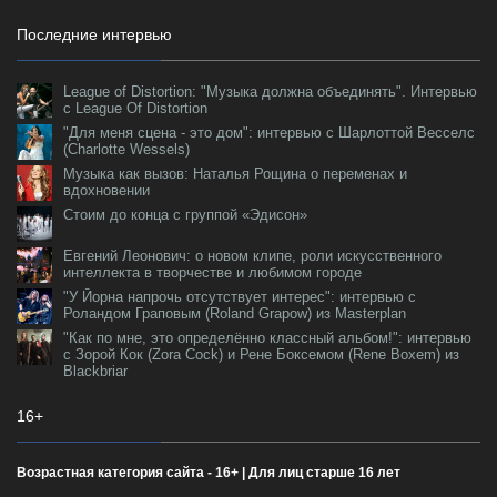
Последние интервью
League of Distortion: "Музыка должна объединять". Интервью
с League Of Distortion
"Для меня сцена - это дом": интервью с Шарлоттой Весселс
(Charlotte Wessels)
Музыка как вызов: Наталья Рощина о переменах и
вдохновении
Стоим до конца с группой «Эдисон»
Евгений Леонович: о новом клипе, роли искусственного
интеллекта в творчестве и любимом городе
"У Йорна напрочь отсутствует интерес": интервью с
Роландом Граповым (Roland Grapow) из Masterplan
"Как по мне, это определённо классный альбом!": интервью
с Зорой Кок (Zora Cock) и Рене Боксемом (Rene Boxem) из
Blackbriar
16+
Возрастная категория сайта - 16+ | Для лиц старше 16 лет