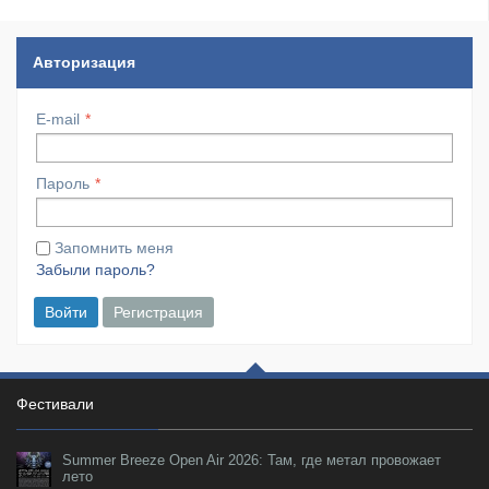
Авторизация
E-mail
Пароль
Запомнить меня
Забыли пароль?
Войти
Регистрация
Фестивали
Summer Breeze Open Air 2026: Там, где метал провожает
лето