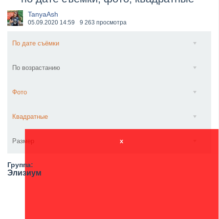
​Wacken Open Air 2027 объявил новую волну участ...
TanyaAsh
05.09.2020
14:59
9 263 просмотра
По дате съёмки
По возрастанию
Фото
Квадратные
Размер
x
Группа:
Элизиум