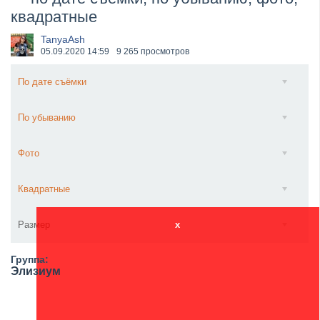
квадратные
​Wacken Open Air 2027 объявил новую волну участ...
TanyaAsh
05.09.2020
14:59
9 265 просмотров
По дате съёмки
По убыванию
Фото
Квадратные
Размер
x
Группа:
Элизиум