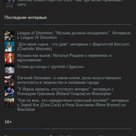
лето
Последние интервью
League of Distortion: "Музыка должна объединять". Интервью
с League Of Distortion
"Для меня сцена - это дом": интервью с Шарлоттой Весселс
(Charlotte Wessels)
Музыка как вызов: Наталья Рощина о переменах и
вдохновении
Стоим до конца с группой «Эдисон»
Евгений Леонович: о новом клипе, роли искусственного
интеллекта в творчестве и любимом городе
"У Йорна напрочь отсутствует интерес": интервью с
Роландом Граповым (Roland Grapow) из Masterplan
"Как по мне, это определённо классный альбом!": интервью
с Зорой Кок (Zora Cock) и Рене Боксемом (Rene Boxem) из
Blackbriar
16+