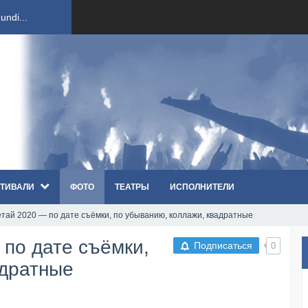
ndi...
вым ко...
оди...
sh...
ТИВАЛИ
ФОТО
ТЕАТРЫ
ИСПОЛНИТЕЛИ
п «Th...
тай 2020 — по дате съёмки, по убыванию, коллажи, квадратные
первые...
 по дате съёмки,
Подписаться
0
ем «...
адратные
ннад...