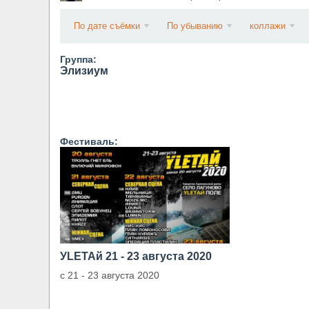
​Wacken Open Air 2027 объявил новую волну уча
По дате съёмки
По убыванию
коллажи
Группа:
Элизиум
Фестиваль:
УLETAй 21 - 23 августа 2020
с 21 - 23 августа 2020