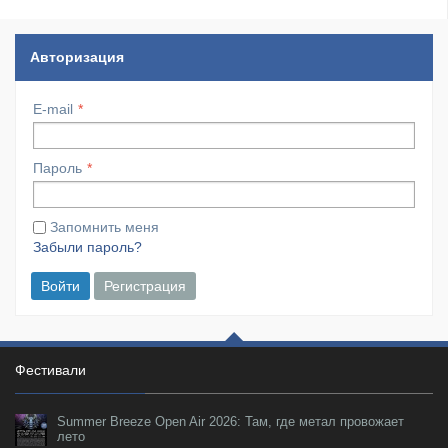
Авторизация
E-mail
Пароль
Запомнить меня
Забыли пароль?
Войти
Регистрация
Фестивали
Summer Breeze Open Air 2026: Там, где метал провожает
лето