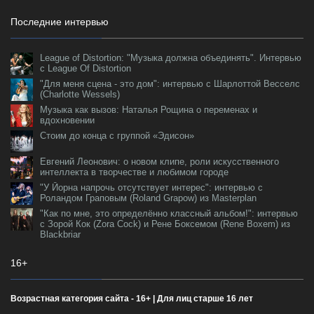
Последние интервью
League of Distortion: "Музыка должна объединять". Интервью
с League Of Distortion
"Для меня сцена - это дом": интервью с Шарлоттой Весселс
(Charlotte Wessels)
Музыка как вызов: Наталья Рощина о переменах и
вдохновении
Стоим до конца с группой «Эдисон»
Евгений Леонович: о новом клипе, роли искусственного
интеллекта в творчестве и любимом городе
"У Йорна напрочь отсутствует интерес": интервью с
Роландом Граповым (Roland Grapow) из Masterplan
"Как по мне, это определённо классный альбом!": интервью
с Зорой Кок (Zora Cock) и Рене Боксемом (Rene Boxem) из
Blackbriar
16+
Возрастная категория сайта - 16+ | Для лиц старше 16 лет