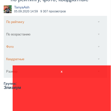
​Anthrax выпустили новый сингл и клип «Everybod...
TanyaAsh
05.09.2020
14:59
9 307 просмотров
По рейтингу
По возрастанию
Фото
Квадратные
Размер
x
Группа:
Элизиум