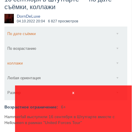
съёмки, коллажи
​Wacken Open Air 2027 объявил новую волну участ...
DornDeLuxe
04.10.2022
20:04
6 827 просмотров
По дате съёмки
По возрастанию
коллажи
Любая ориентация
Размер
x
Возрастное ограничение:
6+
Hammerfall выступили 16 сентября в Штутгарте вместе с
Helloween в рамках "United Forces Tour"