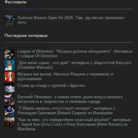
Фестивали
Summer Breeze Open Air 2026: Там, где метал провожает
лето
Последние интервью
League of Distortion: "Музыка должна объединять". Интервью
с League Of Distortion
"Для меня сцена - это дом": интервью с Шарлоттой Весселс
(Charlotte Wessels)
Музыка как вызов: Наталья Рощина о переменах и
вдохновении
Стоим до конца с группой «Эдисон»
Евгений Леонович: о новом клипе, роли искусственного
интеллекта в творчестве и любимом городе
"У Йорна напрочь отсутствует интерес": интервью с
Роландом Граповым (Roland Grapow) из Masterplan
"Как по мне, это определённо классный альбом!": интервью
с Зорой Кок (Zora Cock) и Рене Боксемом (Rene Boxem) из
Blackbriar