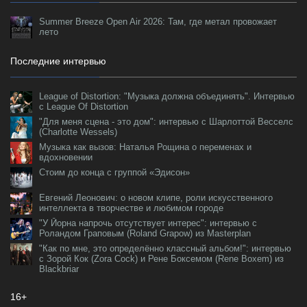
Summer Breeze Open Air 2026: Там, где метал провожает
лето
Последние интервью
League of Distortion: "Музыка должна объединять". Интервью
с League Of Distortion
"Для меня сцена - это дом": интервью с Шарлоттой Весселс
(Charlotte Wessels)
Музыка как вызов: Наталья Рощина о переменах и
вдохновении
Стоим до конца с группой «Эдисон»
Евгений Леонович: о новом клипе, роли искусственного
интеллекта в творчестве и любимом городе
"У Йорна напрочь отсутствует интерес": интервью с
Роландом Граповым (Roland Grapow) из Masterplan
"Как по мне, это определённо классный альбом!": интервью
с Зорой Кок (Zora Cock) и Рене Боксемом (Rene Boxem) из
Blackbriar
16+