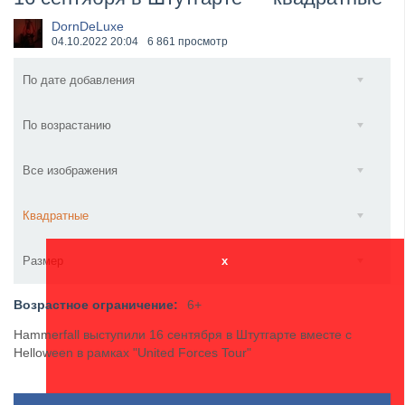
XANDRIA представили новый сингл под названием «...
DornDeLuxe
04.10.2022
20:04
6 861 просмотр
По дате добавления
По возрастанию
Все изображения
Квадратные
Размер
x
Возрастное ограничение:
6+
Hammerfall выступили 16 сентября в Штутгарте вместе с
Helloween в рамках "United Forces Tour"