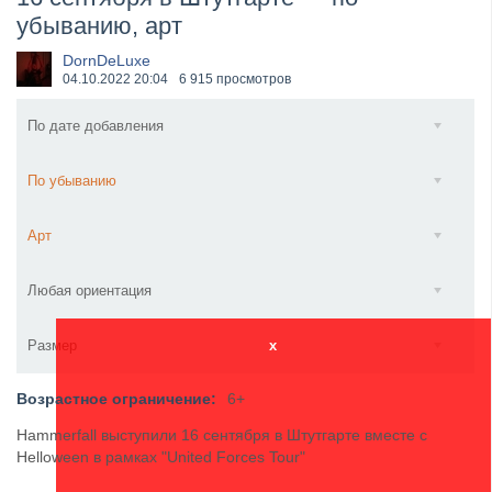
убыванию, арт
​Anthrax выпустили новый сингл и клип «Everybod...
DornDeLuxe
04.10.2022
20:04
6 915 просмотров
По дате добавления
По убыванию
Арт
Любая ориентация
Размер
x
Возрастное ограничение:
6+
Hammerfall выступили 16 сентября в Штутгарте вместе с
Helloween в рамках "United Forces Tour"