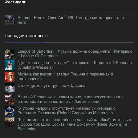
Фестивали
Summer Breeze Open Air 2026: Там, где метал провожает
лето
Последние интервью
League of Distortion: "Музыка должна объединять". Интервью
с League Of Distortion
"Для меня сцена - это дом": интервью с Шарлоттой Весселс
(Charlotte Wessels)
Музыка как вызов: Наталья Рощина о переменах и
вдохновении
Стоим до конца с группой «Эдисон»
Евгений Леонович: о новом клипе, роли искусственного
интеллекта в творчестве и любимом городе
"У Йорна напрочь отсутствует интерес": интервью с
Роландом Граповым (Roland Grapow) из Masterplan
"Как по мне, это определённо классный альбом!": интервью
с Зорой Кок (Zora Cock) и Рене Боксемом (Rene Boxem) из
Blackbriar