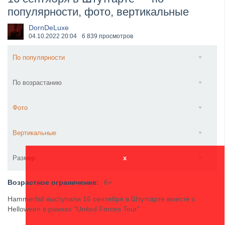
популярности, фото, вертикальные
​Wacken Open Air 2027 объявил новую волну участ...
DornDeLuxe
04.10.2022
20:04
6 839 просмотров
По популярности
По возрастанию
Фото
Вертикальные
Размер
x
Возрастное ограничение:
6+
Hammerfall выступили 16 сентября в Штутгарте вместе с
Helloween в рамках "United Forces Tour"