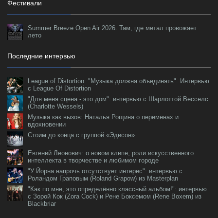
Фестивали
Summer Breeze Open Air 2026: Там, где метал провожает
лето
Последние интервью
League of Distortion: "Музыка должна объединять". Интервью
с League Of Distortion
"Для меня сцена - это дом": интервью с Шарлоттой Весселс
(Charlotte Wessels)
Музыка как вызов: Наталья Рощина о переменах и
вдохновении
Стоим до конца с группой «Эдисон»
Евгений Леонович: о новом клипе, роли искусственного
интеллекта в творчестве и любимом городе
"У Йорна напрочь отсутствует интерес": интервью с
Роландом Граповым (Roland Grapow) из Masterplan
"Как по мне, это определённо классный альбом!": интервью
с Зорой Кок (Zora Cock) и Рене Боксемом (Rene Boxem) из
Blackbriar