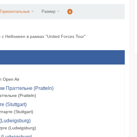
d...
Горизонтальные
Размер
x
с Helloween в рамках "United Forces Tour"
 Open Air
м Праттельне (Pratteln)
тельне (Pratteln)
 (Stuttgart)
арте (Stuttgart)
(Ludwigsburg)
рге (Ludwigsburg)
 (Ludwigsburg)