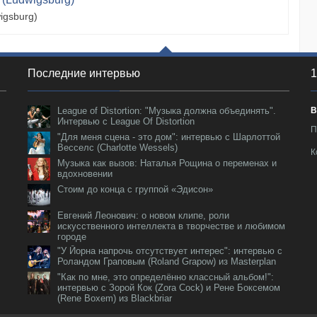
igsburg)
Последние интервью
1
League of Distortion: "Музыка должна объединять".
В
Интервью с League Of Distortion
П
"Для меня сцена - это дом": интервью с Шарлоттой
Весселс (Charlotte Wessels)
К
Музыка как вызов: Наталья Рощина о переменах и
вдохновении
Стоим до конца с группой «Эдисон»
Евгений Леонович: о новом клипе, роли
искусственного интеллекта в творчестве и любимом
городе
"У Йорна напрочь отсутствует интерес": интервью с
Роландом Граповым (Roland Grapow) из Masterplan
"Как по мне, это определённо классный альбом!":
интервью с Зорой Кок (Zora Cock) и Рене Боксемом
(Rene Boxem) из Blackbriar