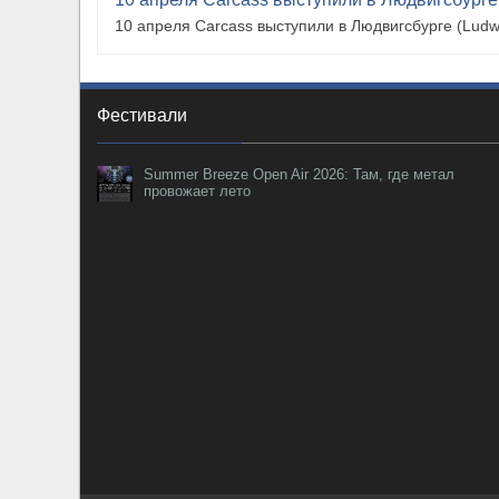
10 апреля Carcass выступили в Людвигсбурге (Ludw
Фестивали
Summer Breeze Open Air 2026: Там, где метал
провожает лето