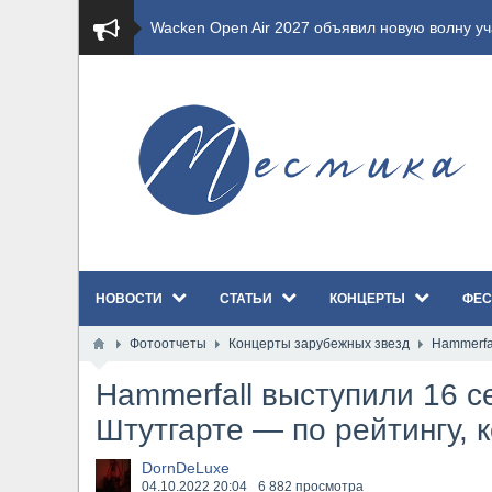
​Wacken Open Air 2027 объявил новую волну уча
​Imminence анонсировали новый альбом Axis Mu
​Wacken Open Air 2026 полностью распродан
GHOST возвращаются на большие экраны с но
​Summer Breeze Open Air 2026 полностью перех
НОВОСТИ
СТАТЬИ
КОНЦЕРТЫ
ФЕС
​Wacken Open Air 2026: открыт новый портал Ca
Фотоотчеты
Концерты зарубежных звезд
Hammerfa
ANTHRAX представили новый сингл и видеокли
Hammerfall выступили 16 с
Всероссийский рок-фестиваль HAMMER FEST в
Штутгарте — по рейтингу, 
XANDRIA представили новый сингл под названи
DornDeLuxe
04.10.2022
20:04
6 882 просмотра