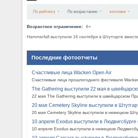
​Anthrax выпустили новый сингл и клип «Everybo
По рейтингу
По возрастанию
коллажи
Возрастное ограничение:
6+
Hammerfall выступили 16 сентября в Штутгарте вместе 
Последние фотоотчеты
Счастливые лица Wacken Open Air
Счастливые лица прошлогоднего фестиваля Wacken
The Gathering выступили 22 мая в швейцарско
22 мая The Gathering выступили в швейцарском Прат
20 мая Cemetery Skyline выступили в Штутгарте
20 мая Cemetery Skyline выступили в немецком Штутг
10 апреля Exodus выступили в Людвигсбурге 
10 апреля Exodus выступили в немецком Людвигсбу
10 апреля Carcass выступили в Людвигсбурге