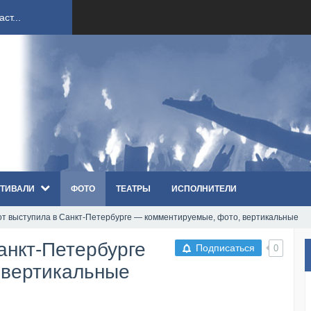
ст...
ndi...
вым ко...
оди...
ТИВАЛИ
ФОТО
ТЕАТРЫ
ИСПОЛНИТЕЛИ
sh...
от выступила в Санкт-Петербурге — комментируемые, фото, вертикальные
п «Th...
анкт-Петербурге
Подписаться
0
первые...
 вертикальные
ем «...