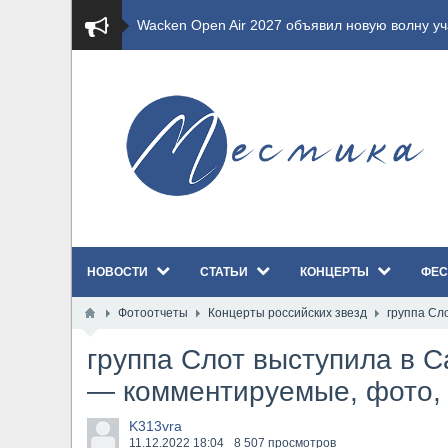
​Wacken Open Air 2027 объявил новую волну уча
​Imminence анонсировали новый альбом Axis Mu
​Wacken Open Air 2026 полностью распродан
GHOST возвращаются на большие экраны с но
​Summer Breeze Open Air 2026 полностью перех
НОВОСТИ
СТАТЬИ
КОНЦЕРТЫ
ФЕС
​Wacken Open Air 2026: открыт новый портал Ca
Фотоотчеты
Концерты российских звезд
группа Сл
ANTHRAX представили новый сингл и видеокли
группа Слот выступила в С
Всероссийский рок-фестиваль HAMMER FEST в
— комментируемые, фото,
XANDRIA представили новый сингл под названи
K313vra
11.12.2022
18:04
8 507 просмотров