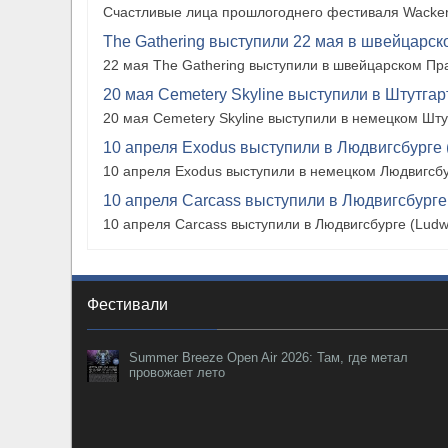
Счастливые лица прошлогоднего фестиваля Wacken
The Gathering выступили 22 мая в швейцарско
22 мая The Gathering выступили в швейцарском Прат
20 мая Cemetery Skyline выступили в Штутгарте
20 мая Cemetery Skyline выступили в немецком Штутг
10 апреля Exodus выступили в Людвигсбурге 
10 апреля Exodus выступили в немецком Людвигсбу
10 апреля Carcass выступили в Людвигсбурге
10 апреля Carcass выступили в Людвигсбурге (Ludw
Фестивали
Summer Breeze Open Air 2026: Там, где метал
провожает лето