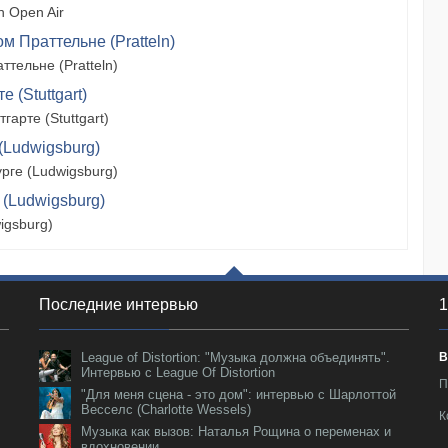
 Open Air
м Праттельне (Pratteln)
тельне (Pratteln)
 (Stuttgart)
арте (Stuttgart)
(Ludwigsburg)
рге (Ludwigsburg)
 (Ludwigsburg)
igsburg)
Последние интервью
1
League of Distortion: "Музыка должна объединять".
В
Интервью с League Of Distortion
П
"Для меня сцена - это дом": интервью с Шарлоттой
Весселс (Charlotte Wessels)
К
Музыка как вызов: Наталья Рощина о переменах и
вдохновении