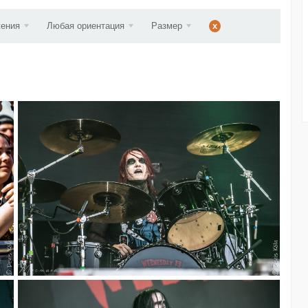
ст...
жения
Любая ориентация
Размер
x