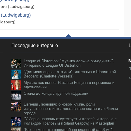
рге (Ludwigsburg)
 (Ludwigsburg)
igsburg)
Последние интервью
1
League of Distortion: "Музыка должна объединять".
В
Интервью с League Of Distortion
П
"Для меня сцена - это дом": интервью с Шарлоттой
Весселс (Charlotte Wessels)
К
Музыка как вызов: Наталья Рощина о переменах и
вдохновении
Стоим до конца с группой «Эдисон»
Евгений Леонович: о новом клипе, роли
искусственного интеллекта в творчестве и любимом
городе
"У Йорна напрочь отсутствует интерес": интервью с
Роландом Граповым (Roland Grapow) из Masterplan
"Как по мне, это определённо классный альбом!":