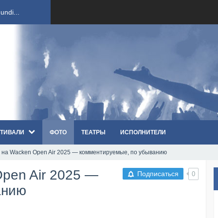
ndi...
вым ко...
оди...
sh...
ТИВАЛИ
ФОТО
ТЕАТРЫ
ИСПОЛНИТЕЛИ
п «Th...
 на Wacken Open Air 2025 — комментируемые, по убыванию
первые...
pen Air 2025 —
Подписаться
0
ем «...
анию
ннад...