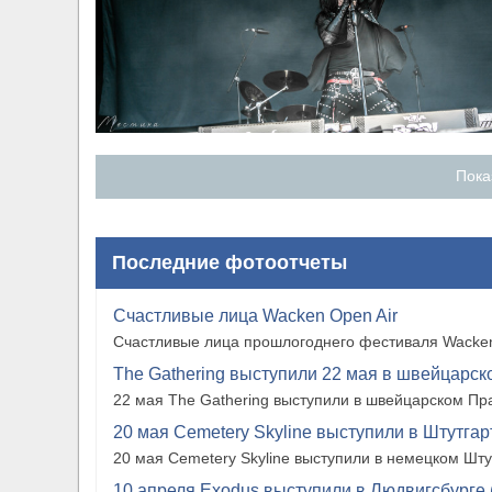
Пока
Последние фотоотчеты
Счастливые лица Wacken Open Air
Счастливые лица прошлогоднего фестиваля Wacken
The Gathering выступили 22 мая в швейцарско
22 мая The Gathering выступили в швейцарском Прат
20 мая Cemetery Skyline выступили в Штутгарте
20 мая Cemetery Skyline выступили в немецком Штутг
10 апреля Exodus выступили в Людвигсбурге 