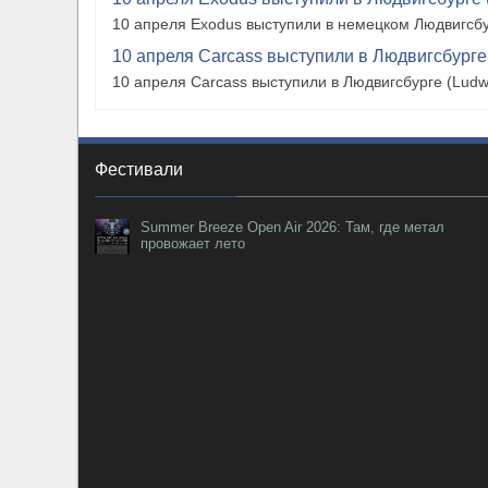
10 апреля Exodus выступили в немецком Людвигсбу
10 апреля Carcass выступили в Людвигсбурге
10 апреля Carcass выступили в Людвигсбурге (Ludw
Фестивали
Summer Breeze Open Air 2026: Там, где метал
провожает лето