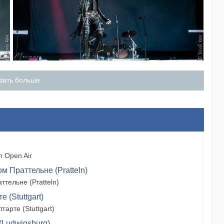
зать больше
 Open Air
м Праттельне (Pratteln)
тельне (Pratteln)
 (Stuttgart)
арте (Stuttgart)
(Ludwigsburg)