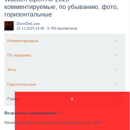
комментируемые, по убыванию, фото,
​Anthrax выпустили новый сингл и клип «Everybod...
горизонтальные
DornDeLuxe
31.12.2025
14:45
6 760 просмотров
Комментируемые
По убыванию
Фото
Горизонтальные
Размер
x
Возрастное ограничение:
6+
Wednesday 13 выступили на Wacken Open Air 2025