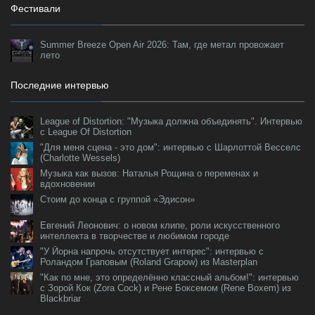
Фестивали
Summer Breeze Open Air 2026: Там, где метал провожает
лето
Последние интервью
League of Distortion: "Музыка должна объединять". Интервью
с League Of Distortion
"Для меня сцена - это дом": интервью с Шарлоттой Весселс
(Charlotte Wessels)
Музыка как вызов: Наталья Рощина о переменах и
вдохновении
Стоим до конца с группой «Эдисон»
Евгений Леонович: о новом клипе, роли искусственного
интеллекта в творчестве и любимом городе
"У Йорна напрочь отсутствует интерес": интервью с
Роландом Граповым (Roland Grapow) из Masterplan
"Как по мне, это определённо классный альбом!": интервью
с Зорой Кок (Zora Cock) и Рене Боксемом (Rene Boxem) из
Blackbriar