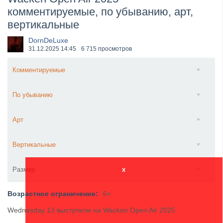
комментируемые, по убыванию, арт,
Wacken Open Air 2026 объявили последние одиннад...
вертикальные
DornDeLuxe
31.12.2025
14:45
6 715 просмотров
Комментируемые
По убыванию
Арт
Вертикальные
Размер
x
Возрастное ограничение:
6+
Wednesday 13 выступили на Wacken Open Air 2025