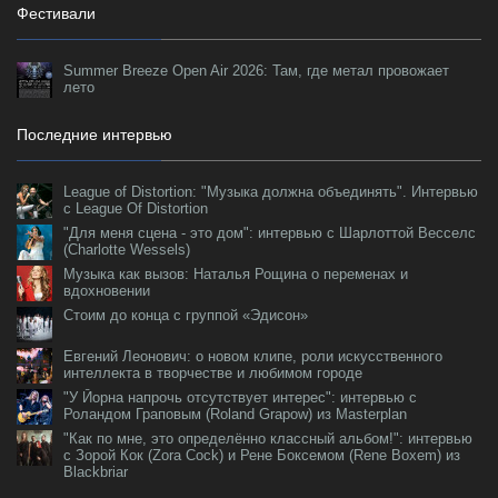
Фестивали
Summer Breeze Open Air 2026: Там, где метал провожает
лето
Последние интервью
League of Distortion: "Музыка должна объединять". Интервью
с League Of Distortion
"Для меня сцена - это дом": интервью с Шарлоттой Весселс
(Charlotte Wessels)
Музыка как вызов: Наталья Рощина о переменах и
вдохновении
Стоим до конца с группой «Эдисон»
Евгений Леонович: о новом клипе, роли искусственного
интеллекта в творчестве и любимом городе
"У Йорна напрочь отсутствует интерес": интервью с
Роландом Граповым (Roland Grapow) из Masterplan
"Как по мне, это определённо классный альбом!": интервью
с Зорой Кок (Zora Cock) и Рене Боксемом (Rene Boxem) из
Blackbriar