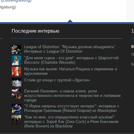
igsburg)
Последние интервью
1
League of Distortion: "Музыка должна объединять".
В
Интервью с League Of Distortion
П
"Для меня сцена - это дом": интервью с Шарлоттой
Весселс (Charlotte Wessels)
К
Музыка как вызов: Наталья Рощина о переменах и
вдохновении
Стоим до конца с группой «Эдисон»
Евгений Леонович: о новом клипе, роли
искусственного интеллекта в творчестве и любимом
городе
"У Йорна напрочь отсутствует интерес": интервью с
Роландом Граповым (Roland Grapow) из Masterplan
"Как по мне, это определённо классный альбом!":
интервью с Зорой Кок (Zora Cock) и Рене Боксемом
(Rene Boxem) из Blackbriar