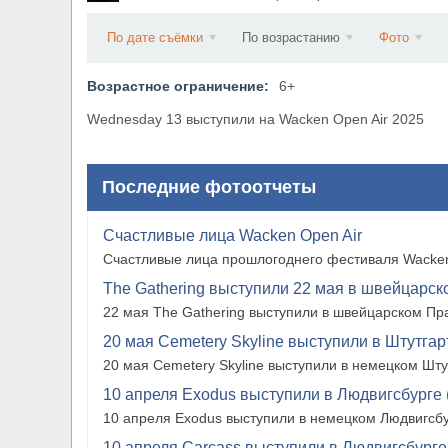
​Anthrax выпустили новый сингл и клип «Everybo
По дате съёмки
По возрастанию
Фото
Возрастное ограничение:
6+
Wednesday 13 выступили на Wacken Open Air 2025
Последние фотоотчеты
Счастливые лица Wacken Open Air
Счастливые лица прошлогоднего фестиваля Wacken
The Gathering выступили 22 мая в швейцарско
22 мая The Gathering выступили в швейцарском Прат
20 мая Cemetery Skyline выступили в Штутгарте
20 мая Cemetery Skyline выступили в немецком Штутг
10 апреля Exodus выступили в Людвигсбурге 
10 апреля Exodus выступили в немецком Людвигсбу
10 апреля Carcass выступили в Людвигсбурге