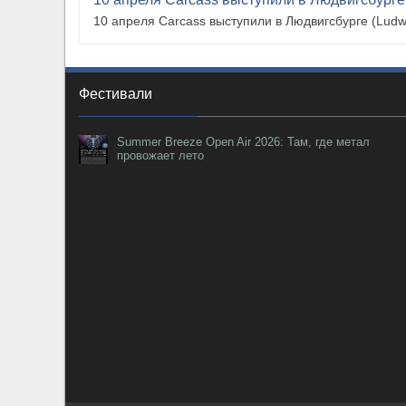
10 апреля Carcass выступили в Людвигсбурге (Ludw
Фестивали
Summer Breeze Open Air 2026: Там, где метал
провожает лето