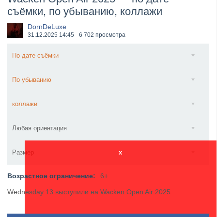
съёмки, по убыванию, коллажи
Wacken Open Air 2026 объявили последние одиннад...
DornDeLuxe
31.12.2025
14:45
6 702 просмотра
По дате съёмки
По убыванию
коллажи
Любая ориентация
Размер
x
Возрастное ограничение:
6+
Wednesday 13 выступили на Wacken Open Air 2025