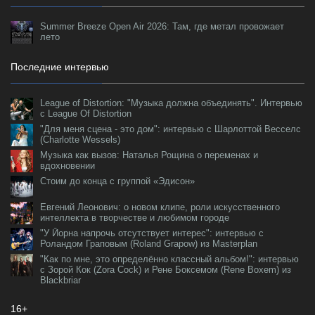
Summer Breeze Open Air 2026: Там, где метал провожает
лето
Последние интервью
League of Distortion: "Музыка должна объединять". Интервью
с League Of Distortion
"Для меня сцена - это дом": интервью с Шарлоттой Весселс
(Charlotte Wessels)
Музыка как вызов: Наталья Рощина о переменах и
вдохновении
Стоим до конца с группой «Эдисон»
Евгений Леонович: о новом клипе, роли искусственного
интеллекта в творчестве и любимом городе
"У Йорна напрочь отсутствует интерес": интервью с
Роландом Граповым (Roland Grapow) из Masterplan
"Как по мне, это определённо классный альбом!": интервью
с Зорой Кок (Zora Cock) и Рене Боксемом (Rene Boxem) из
Blackbriar
16+