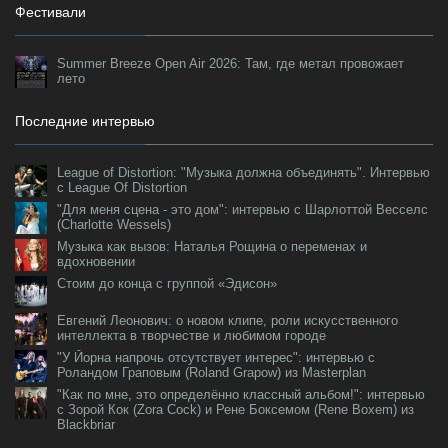
Фестивали
Summer Breeze Open Air 2026: Там, где метал провожает
лето
Последние интервью
League of Distortion: "Музыка должна объединять". Интервью
с League Of Distortion
"Для меня сцена - это дом": интервью с Шарлоттой Весселс
(Charlotte Wessels)
Музыка как вызов: Наталья Рощина о переменах и
вдохновении
Стоим до конца с группой «Эдисон»
Евгений Леонович: о новом клипе, роли искусственного
интеллекта в творчестве и любимом городе
"У Йорна напрочь отсутствует интерес": интервью с
Роландом Граповым (Roland Grapow) из Masterplan
"Как по мне, это определённо классный альбом!": интервью
с Зорой Кок (Zora Cock) и Рене Боксемом (Rene Boxem) из
Blackbriar