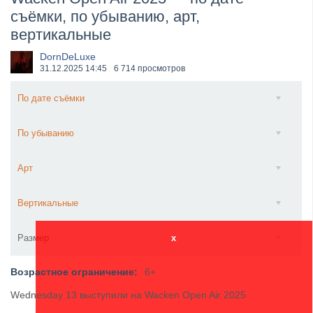
съёмки, по убыванию, арт,
​Wacken Open Air 2027 объявил новую волну участ...
вертикальные
DornDeLuxe
31.12.2025
14:45
6 714 просмотров
По дате съёмки
По убыванию
Арт
Вертикальные
Размер
x
Возрастное ограничение:
6+
Wednesday 13 выступили на Wacken Open Air 2025