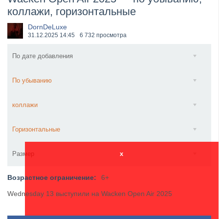
коллажи, горизонтальные
​Anthrax выпустили новый сингл и клип «Everybod...
DornDeLuxe
31.12.2025
14:45
6 732 просмотра
По дате добавления
По убыванию
коллажи
Горизонтальные
Размер
x
Возрастное ограничение:
6+
Wednesday 13 выступили на Wacken Open Air 2025