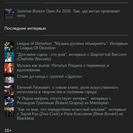
Summer Breeze Open Air 2026: Там, где метал провожает
лето
Последние интервью
League of Distortion: "Музыка должна объединять". Интервью
с League Of Distortion
"Для меня сцена - это дом": интервью с Шарлоттой Весселс
(Charlotte Wessels)
Музыка как вызов: Наталья Рощина о переменах и
вдохновении
Стоим до конца с группой «Эдисон»
Евгений Леонович: о новом клипе, роли искусственного
интеллекта в творчестве и любимом городе
"У Йорна напрочь отсутствует интерес": интервью с
Роландом Граповым (Roland Grapow) из Masterplan
"Как по мне, это определённо классный альбом!": интервью
с Зорой Кок (Zora Cock) и Рене Боксемом (Rene Boxem) из
Blackbriar
16+