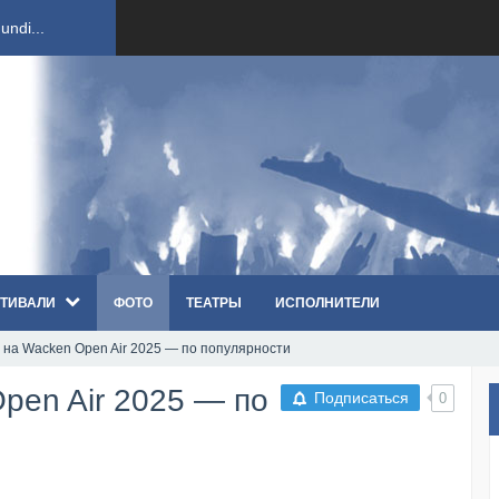
ndi...
вым ко...
оди...
sh...
ТИВАЛИ
ФОТО
ТЕАТРЫ
ИСПОЛНИТЕЛИ
п «Th...
 на Wacken Open Air 2025 — по популярности
первые...
pen Air 2025 — по
Подписаться
0
ем «...
ннад...