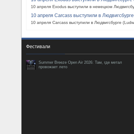
10 апреля Exodus выступили в немецком Людвигсбу
10 апреля Carcass выступили в Людвигсбурге
10 апреля Carcass выступили в Людвигсбурге (Ludw
Фестивали
Summer Breeze Open Air 2026: Там, где метал
провожает лето