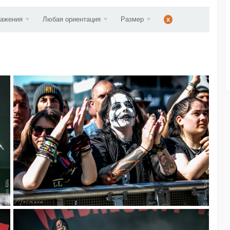
ст...
ражения
Любая ориентация
Размер
x