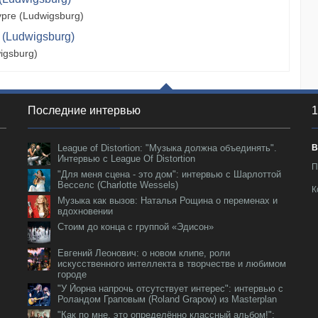
рге (Ludwigsburg)
 (Ludwigsburg)
igsburg)
Последние интервью
1
League of Distortion: "Музыка должна объединять".
В
Интервью с League Of Distortion
П
"Для меня сцена - это дом": интервью с Шарлоттой
Весселс (Charlotte Wessels)
К
Музыка как вызов: Наталья Рощина о переменах и
вдохновении
Стоим до конца с группой «Эдисон»
Евгений Леонович: о новом клипе, роли
искусственного интеллекта в творчестве и любимом
городе
"У Йорна напрочь отсутствует интерес": интервью с
Роландом Граповым (Roland Grapow) из Masterplan
"Как по мне, это определённо классный альбом!":