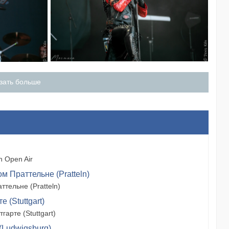
зать больше
 Open Air
м Праттельне (Pratteln)
тельне (Pratteln)
 (Stuttgart)
арте (Stuttgart)
(Ludwigsburg)