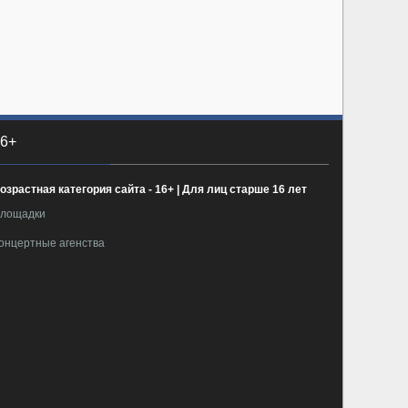
6+
озрастная категория сайта - 16+ | Для лиц старше 16 лет
лощадки
онцертные агенства