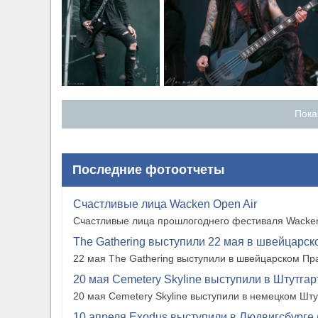
Пока
Последние фотоотчеты
Счастливые лица Wacken Open Air
Счастливые лица прошлогоднего фестиваля Wacken
The Gathering выступили 22 мая в швейцарско
22 мая The Gathering выступили в швейцарском Прат
20 мая Cemetery Skyline выступили в Штутгарте
20 мая Cemetery Skyline выступили в немецком Штутг
10 апреля Exodus выступили в Людвигсбурге 