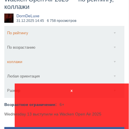
коллажи
​Anthrax выпустили новый сингл и клип «Everybod...
DornDeLuxe
31.12.2025
14:45
6 758 просмотров
По рейтингу
По возрастанию
коллажи
Любая ориентация
Размер
x
Возрастное ограничение:
6+
Wednesday 13 выступили на Wacken Open Air 2025