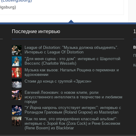
igsburg)
Последние интервью
1
League of Distortion: "Музыка должна объединять".
В
Интервью с League Of Distortion
П
"Для меня сцена - это дом": интервью с Шарлоттой
Весселс (Charlotte Wessels)
К
Музыка как вызов: Наталья Рощина о переменах и
вдохновении
Стоим до конца с группой «Эдисон»
Евгений Леонович: о новом клипе, роли
искусственного интеллекта в творчестве и любимом
городе
"У Йорна напрочь отсутствует интерес": интервью с
Роландом Граповым (Roland Grapow) из Masterplan
"Как по мне, это определённо классный альбом!":
интервью с Зорой Кок (Zora Cock) и Рене Боксемом
(Rene Boxem) из Blackbriar