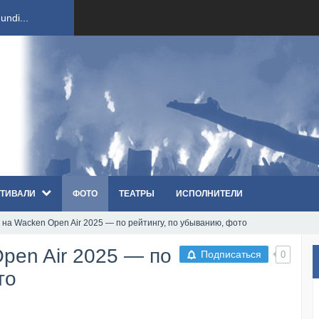
ndi...
вым ко...
оди...
sh...
ТИВАЛИ
ФОТО
ТЕАТРЫ
ИСПОЛНИТЕЛИ
п «Th...
на Wacken Open Air 2025 — по рейтингу, по убыванию, фото
первые...
pen Air 2025 — по
Подписаться
0
ем «...
то
ннад...