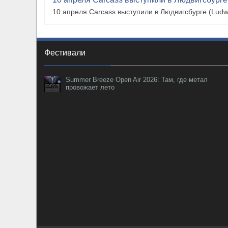
10 апреля Carcass выступили в Людвигсбурге (Ludw
Фестивали
Summer Breeze Open Air 2026: Там, где метал
провожает лето