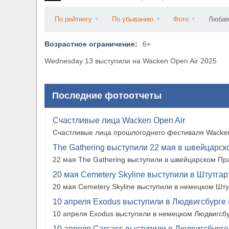
​Wacken Open Air 2027 объявил новую волну уча
По рейтингу
По убыванию
Фото
Любая
Возрастное ограничение:
6+
Wednesday 13 выступили на Wacken Open Air 2025
Последние фотоотчеты
Счастливые лица Wacken Open Air
Счастливые лица прошлогоднего фестиваля Wacken
The Gathering выступили 22 мая в швейцарско
22 мая The Gathering выступили в швейцарском Прат
20 мая Cemetery Skyline выступили в Штутгарте
20 мая Cemetery Skyline выступили в немецком Штутг
10 апреля Exodus выступили в Людвигсбурге 
10 апреля Exodus выступили в немецком Людвигсбу
10 апреля Carcass выступили в Людвигсбурге