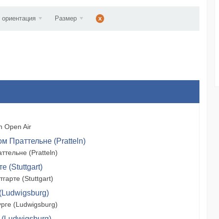
ст...
 ориентация
Размер
x
 Open Air
м Праттельне (Pratteln)
тельне (Pratteln)
 (Stuttgart)
арте (Stuttgart)
(Ludwigsburg)
рге (Ludwigsburg)
 (Ludwigsburg)