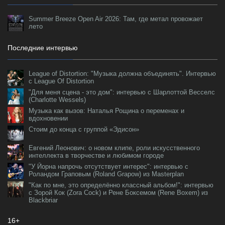
Summer Breeze Open Air 2026: Там, где метал провожает
лето
Последние интервью
League of Distortion: "Музыка должна объединять". Интервью
с League Of Distortion
"Для меня сцена - это дом": интервью с Шарлоттой Весселс
(Charlotte Wessels)
Музыка как вызов: Наталья Рощина о переменах и
вдохновении
Стоим до конца с группой «Эдисон»
Евгений Леонович: о новом клипе, роли искусственного
интеллекта в творчестве и любимом городе
"У Йорна напрочь отсутствует интерес": интервью с
Роландом Граповым (Roland Grapow) из Masterplan
"Как по мне, это определённо классный альбом!": интервью
с Зорой Кок (Zora Cock) и Рене Боксемом (Rene Boxem) из
Blackbriar
16+