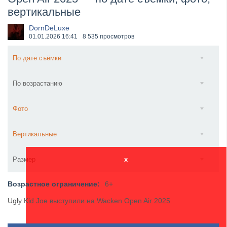
вертикальные
​Anthrax выпустили новый сингл и клип «Everybod...
DornDeLuxe
01.01.2026
16:41
8 535 просмотров
По дате съёмки
По возрастанию
Фото
Вертикальные
Размер
x
Возрастное ограничение:
6+
Ugly Kid Joe выступили на Wacken Open Air 2025