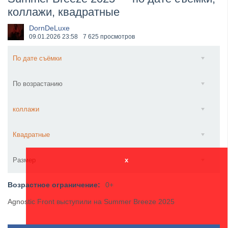
коллажи, квадратные
​Wacken Open Air 2027 объявил новую волну участ...
DornDeLuxe
09.01.2026
23:58
7 625 просмотров
По дате съёмки
По возрастанию
коллажи
Квадратные
Размер
x
Возрастное ограничение:
0+
Agnostic Front выступили на Summer Breeze 2025