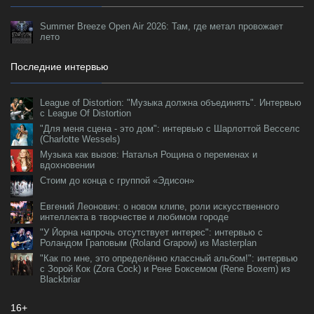
Summer Breeze Open Air 2026: Там, где метал провожает
лето
Последние интервью
League of Distortion: "Музыка должна объединять". Интервью
с League Of Distortion
"Для меня сцена - это дом": интервью с Шарлоттой Весселс
(Charlotte Wessels)
Музыка как вызов: Наталья Рощина о переменах и
вдохновении
Стоим до конца с группой «Эдисон»
Евгений Леонович: о новом клипе, роли искусственного
интеллекта в творчестве и любимом городе
"У Йорна напрочь отсутствует интерес": интервью с
Роландом Граповым (Roland Grapow) из Masterplan
"Как по мне, это определённо классный альбом!": интервью
с Зорой Кок (Zora Cock) и Рене Боксемом (Rene Boxem) из
Blackbriar
16+