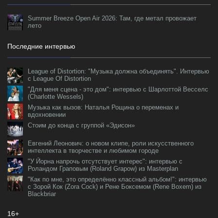
Summer Breeze Open Air 2026: Там, где метал провожает
лето
Последние интервью
League of Distortion: "Музыка должна объединять". Интервью
с League Of Distortion
"Для меня сцена - это дом": интервью с Шарлоттой Весселс
(Charlotte Wessels)
Музыка как вызов: Наталья Рощина о переменах и
вдохновении
Стоим до конца с группой «Эдисон»
Евгений Леонович: о новом клипе, роли искусственного
интеллекта в творчестве и любимом городе
"У Йорна напрочь отсутствует интерес": интервью с
Роландом Граповым (Roland Grapow) из Masterplan
"Как по мне, это определённо классный альбом!": интервью
с Зорой Кок (Zora Cock) и Рене Боксемом (Rene Boxem) из
Blackbriar
16+