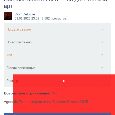
арт
​Wacken Open Air 2027 объявил новую волну участ...
DornDeLuxe
09.01.2026
23:58
7 582 просмотра
По дате съёмки
По возрастанию
Арт
Любая ориентация
Размер
x
Возрастное ограничение:
0+
Agnostic Front выступили на Summer Breeze 2025