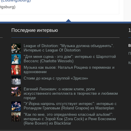
igsburg)
Последние интервью
1
League of Distortion: "Музыка должна объединять".
В
Интервью с League Of Distortion
П
"Для меня сцена - это дом": интервью с Шарлоттой
Весселс (Charlotte Wessels)
К
Музыка как вызов: Наталья Рощина о переменах и
вдохновении
Стоим до конца с группой «Эдисон»
Евгений Леонович: о новом клипе, роли
искусственного интеллекта в творчестве и любимом
городе
"У Йорна напрочь отсутствует интерес": интервью с
Роландом Граповым (Roland Grapow) из Masterplan
"Как по мне, это определённо классный альбом!":
интервью с Зорой Кок (Zora Cock) и Рене Боксемом
(Rene Boxem) из Blackbriar