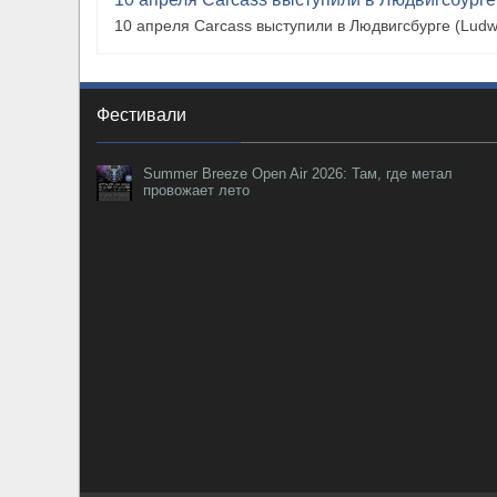
10 апреля Carcass выступили в Людвигсбурге (Ludw
Фестивали
Summer Breeze Open Air 2026: Там, где метал
провожает лето