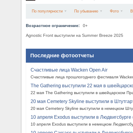
​Wacken Open Air 2027 объявил новую волну уча
По популярности
По убыванию
Фото
В
Возрастное ограничение:
0+
Agnostic Front выступили на Summer Breeze 2025
Последние фотоотчеты
Счастливые лица Wacken Open Air
Счастливые лица прошлогоднего фестиваля Wacken
The Gathering выступили 22 мая в швейцарско
22 мая The Gathering выступили в швейцарском Прат
20 мая Cemetery Skyline выступили в Штутгарте
20 мая Cemetery Skyline выступили в немецком Штутг
10 апреля Exodus выступили в Людвигсбурге 
10 апреля Exodus выступили в немецком Людвигсбу
10 апреля Carcass выступили в Людвигсбурге