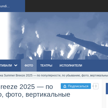
ndi...
вым ко...
оди...
sh...
ТИВАЛИ
ФОТО
ТЕАТРЫ
ИСПОЛНИТЕЛИ
п «Th...
t на Summer Breeze 2025 — по популярности, по убыванию, фото, вертикальн
первые...
Breeze 2025 — по
Подписаться
0
ем «...
ю, фото, вертикальные
ннад...