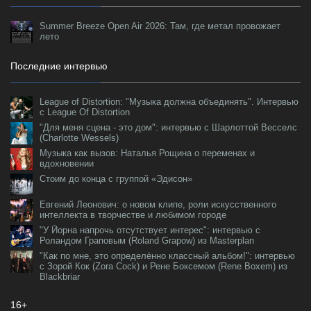
Summer Breeze Open Air 2026: Там, где метал провожает
лето
Последние интервью
League of Distortion: "Музыка должна объединять". Интервью
с League Of Distortion
"Для меня сцена - это дом": интервью с Шарлоттой Весселс
(Charlotte Wessels)
Музыка как вызов: Наталья Рощина о переменах и
вдохновении
Стоим до конца с группой «Эдисон»
Евгений Леонович: о новом клипе, роли искусственного
интеллекта в творчестве и любимом городе
"У Йорна напрочь отсутствует интерес": интервью с
Роландом Граповым (Roland Grapow) из Masterplan
"Как по мне, это определённо классный альбом!": интервью
с Зорой Кок (Zora Cock) и Рене Боксемом (Rene Boxem) из
Blackbriar
16+