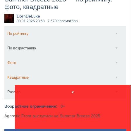
фото, квадратные
​Anthrax выпустили новый сингл и клип «Everybod...
DornDeLuxe
09.01.2026
23:58
7 670 просмотров
По рейтингу
По возрастанию
Фото
Квадратные
Размер
x
Возрастное ограничение:
0+
Agnostic Front выступили на Summer Breeze 2025